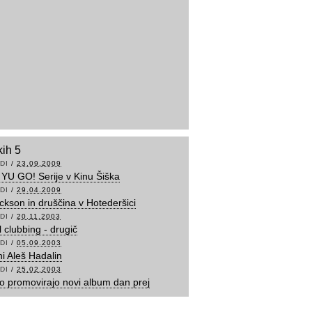
kih 5
DI
/
23.09.2009
l YU GO! Serije v Kinu Šiška
DI
/
29.04.2009
ackson in druščina v Hotederšici
DI
/
20.11.2003
 clubbing - drugič
DI
/
05.09.2003
ni Aleš Hadalin
DI
/
25.02.2003
 promovirajo novi album dan prej