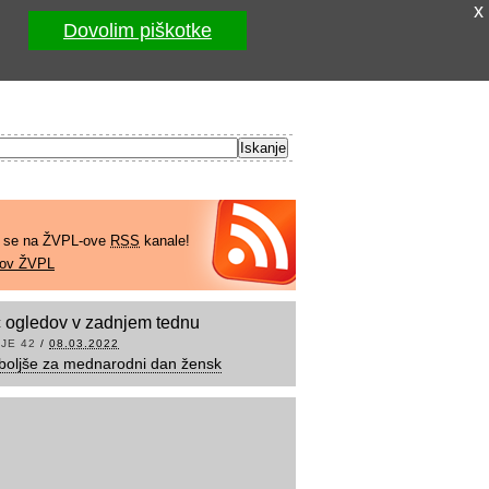
x
Dovolim piškotke
e se na ŽVPL-ove
RSS
kanale!
kov ŽVPL
 ogledov v zadnjem tednu
JE 42
/
08.03.2022
boljše za mednarodni dan žensk