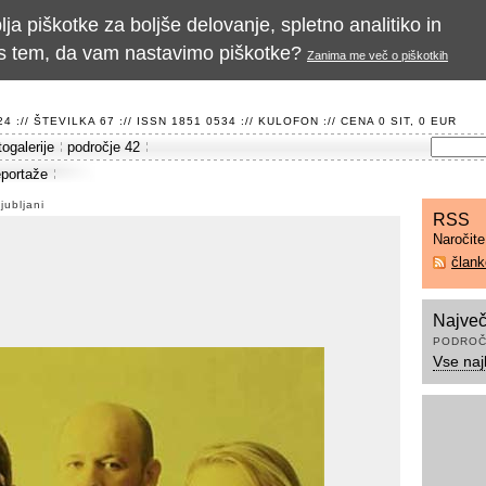
a piškotke za boljše delovanje, spletno analitiko in
te s tem, da vam nastavimo piškotke?
Zanima me več o piškotkih
 :// ŠTEVILKA 67 :// ISSN 1851 0534 ://
KULOFON
:// CENA 0 SIT, 0 EUR
togalerije
področje 42
eportaže
jubljani
RSS
Naročit
član
Največ
PODROČ
Vse naj