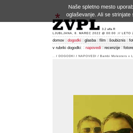
Naše spletno mesto uporablj
oglaševanje. Ali se strinja
3.2 alfa R
LJUBLJANA, 8. MAREC 2022 @ 00:00 :// LETO 24
domov
dogodki
glasba
film
šoubiznis
fo
v rubriki dogodki:
napovedi
recenzije
fotor
..
/
DOGODKI
/
NAPOVEDI
/
Bambi Molesters v L