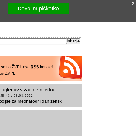
x
Dovolim piškotke
e se na ŽVPL-ove
RSS
kanale!
kov ŽVPL
 ogledov v zadnjem tednu
JE 42
/
08.03.2022
boljše za mednarodni dan žensk