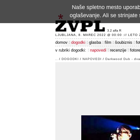
Naše spletno mesto uporablj
oglaševanje. Ali se strinja
3.2 alfa R
LJUBLJANA, 8. MAREC 2022 @ 00:00 :// LETO 24
domov
dogodki
glasba
film
šoubiznis
fo
v rubriki dogodki:
napovedi
recenzije
fotor
..
/
DOGODKI
/
NAPOVEDI
/
Darkwood Dub - dvak