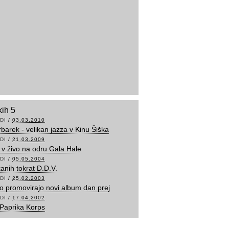
kih 5
DI
/
03.03.2010
barek - velikan jazza v Kinu Šiška
DI
/
21.03.2009
 v živo na odru Gala Hale
DI
/
05.05.2004
kanih tokrat D.D.V.
DI
/
25.02.2003
 promovirajo novi album dan prej
DI
/
17.04.2002
: Paprika Korps