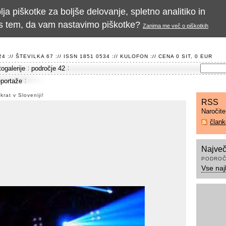
a piškotke za boljše delovanje, spletno analitiko in
te s tem, da vam nastavimo piškotke?
Zanima me več o piškotkih
 :// ŠTEVILKA 67 :// ISSN 1851 0534 ://
KULOFON
:// CENA 0 SIT, 0 EUR
togalerije
področje 42
eportaže
rat v Sloveniji!
RSS
Naročit
član
Največ
PODROČ
Vse naj