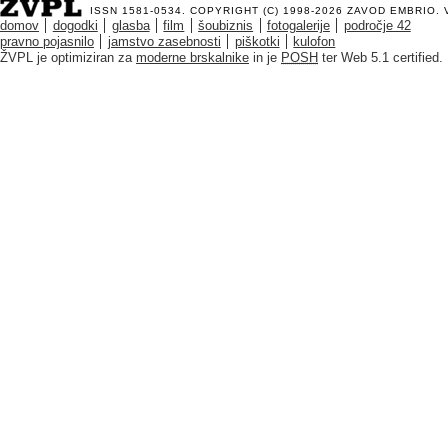
ISSN 1581-0534. COPYRIGHT (C) 1998-2026
ZAVOD EMBRIO
.
domov
dogodki
glasba
film
šoubiznis
fotogalerije
področje 42
pravno pojasnilo
jamstvo zasebnosti
piškotki
kulofon
ŽVPL je optimiziran za
moderne brskalnike
in je
POSH
ter Web 5.1 certified.