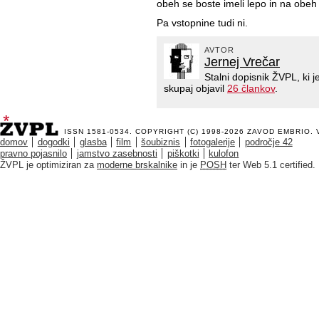
obeh se boste imeli lepo in na obeh 
Pa vstopnine tudi ni.
AVTOR
Jernej Vrečar
Stalni dopisnik ŽVPL, ki
skupaj objavil
26 člankov
.
ISSN 1581-0534. COPYRIGHT (C) 1998-2026
ZAVOD EMBRIO
.
domov
dogodki
glasba
film
šoubiznis
fotogalerije
področje 42
pravno pojasnilo
jamstvo zasebnosti
piškotki
kulofon
ŽVPL je optimiziran za
moderne brskalnike
in je
POSH
ter Web 5.1 certified.