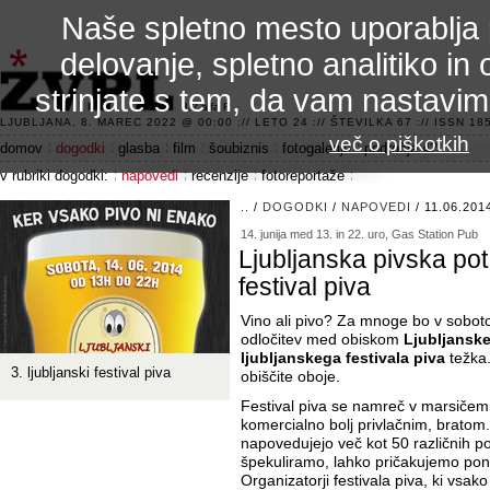
Naše spletno mesto uporablja 
delovanje, spletno analitiko in 
strinjate s tem, da vam nastavi
3.2 alfa R
LJUBLJANA, 8. MAREC 2022 @ 00:00 :// LETO 24 :// ŠTEVILKA 67 :// ISSN 185
več o piškotkih
domov
dogodki
glasba
film
šoubiznis
fotogalerije
področje 42
v rubriki dogodki:
napovedi
recenzije
fotoreportaže
..
/
DOGODKI
/
NAPOVEDI
/ 11.06.201
14. junija med 13. in 22. uro, Gas Station Pub
Ljubljanska pivska pot 
festival piva
Vino ali pivo? Za mnoge bo v sobot
odločitev med obiskom
Ljubljanske 
ljubljanskega festivala piva
težka.
3. ljubljanski festival piva
obiščite oboje.
Festival piva se namreč v marsičem
komercialno bolj privlačnim, bratom.
napovedujejo več kot 50 različnih p
špekuliramo, lahko pričakujemo ponu
Organizatorji festivala piva, ki vsako