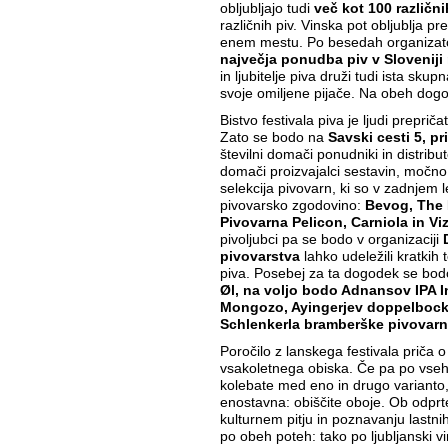
obljubljajo tudi
več kot 100 različni
različnih piv. Vinska pot obljublja 
enem mestu. Po besedah organizator
največja ponudba piv v Slovenij
in ljubitelje piva druži tudi ista skup
svoje omiljene pijače. Na obeh dogo
Bistvo festivala piva je ljudi preprič
Zato se bodo na
Savski cesti 5, p
številni domači ponudniki in distributer
domači proizvajalci sestavin, močn
selekcija pivovarn, ki so v zadnjem 
pivovarsko zgodovino:
Bevog, The 
Pivovarna Pelicon, Carniola in Vizi
pivoljubci pa se bodo v organizaciji
pivovarstva
lahko udeležili kratkih
piva. Posebej za ta dogodek se bodo
Øl, na voljo bodo Adnansov IPA 
Mongozo, Ayingerjev doppelbock 
Schlenkerla bramberške pivovar
Poročilo z lanskega festivala priča 
vsakoletnega obiska. Če pa po vseh
kolebate med eno in drugo varianto,
enostavna: obiščite oboje. Ob odprt
kulturnem pitju in poznavanju lastnih
po obeh poteh: tako po ljubljanski vi