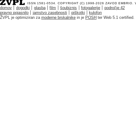
ISSN 1581-0534. COPYRIGHT (C) 1998-2026
ZAVOD EMBRIO
.
domov
dogodki
glasba
film
šoubiznis
fotogalerije
področje 42
pravno pojasnilo
jamstvo zasebnosti
piškotki
kulofon
ŽVPL je optimiziran za
moderne brskalnike
in je
POSH
ter Web 5.1 certified.