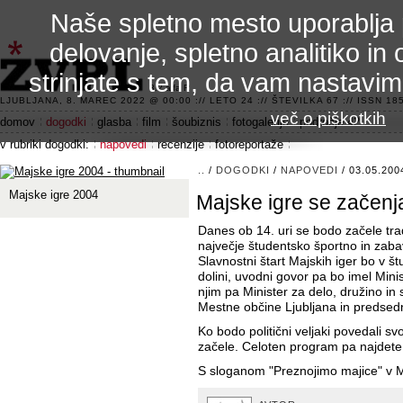
Naše spletno mesto uporablja 
delovanje, spletno analitiko in 
strinjate s tem, da vam nastavi
3.2 alfa R
LJUBLJANA, 8. MAREC 2022 @ 00:00 :// LETO 24 :// ŠTEVILKA 67 :// ISSN 185
več o piškotkih
domov
dogodki
glasba
film
šoubiznis
fotogalerije
področje 42
v rubriki dogodki:
napovedi
recenzije
fotoreportaže
..
/
DOGODKI
/
NAPOVEDI
/ 03.05.200
Majske igre 2004
Majske igre se začenj
Danes ob 14. uri se bodo začele tr
največje študentsko športno in zaba
Slavnostni štart Majskih iger bo v 
dolini, uvodni govor pa bo imel Mini
njim pa Minister za delo, družino i
Mestne občine Ljubljana in predsedn
Ko bodo politični veljaki povedali s
začele. Celoten program pa najdete 
S sloganom "Preznojimo majice" v M