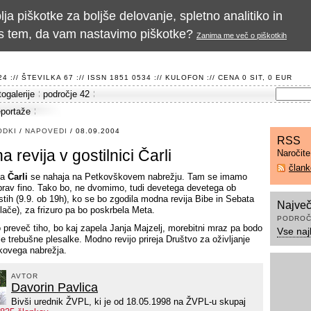
a piškotke za boljše delovanje, spletno analitiko in
te s tem, da vam nastavimo piškotke?
Zanima me več o piškotkih
 :// ŠTEVILKA 67 :// ISSN 1851 0534 ://
KULOFON
:// CENA 0 SIT, 0 EUR
togalerije
področje 42
eportaže
ODKI
/
NAPOVEDI
/ 08.09.2004
RSS
 revija v gostilnici Čarli
Naročit
član
ca
Čarli
se nahaja na Petkovškovem nabrežju. Tam se imamo
prav fino. Tako bo, ne dvomimo, tudi devetega devetega ob
stih (9.9. ob 19h), ko se bo zgodila modna revija Bibe in Sebata
Največ
 hlače), za frizuro pa bo poskrbela Meta.
PODROČ
 preveč tiho, bo kaj zapela Janja Majzelj, morebitni mraz pa bodo
Vse naj
le trebušne plesalke. Modno revijo prireja Društvo za oživljanje
kovega nabrežja.
AVTOR
Davorin Pavlica
Bivši urednik ŽVPL, ki je od 18.05.1998 na ŽVPL-u skupaj