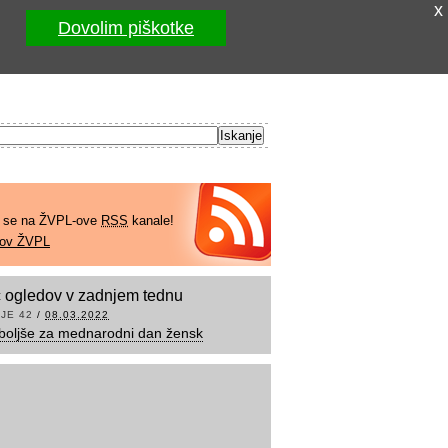
x
Dovolim piškotke
e se na ŽVPL-ove
RSS
kanale!
kov ŽVPL
 ogledov v zadnjem tednu
JE 42
/
08.03.2022
boljše za mednarodni dan žensk