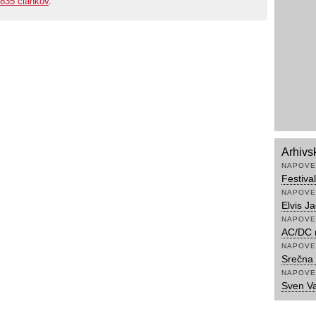
835 člankov
.
Arhivs
NAPOVE
Festiva
NAPOVE
Elvis J
NAPOVE
AC/DC n
NAPOVE
Srečna 
NAPOVE
Sven Va