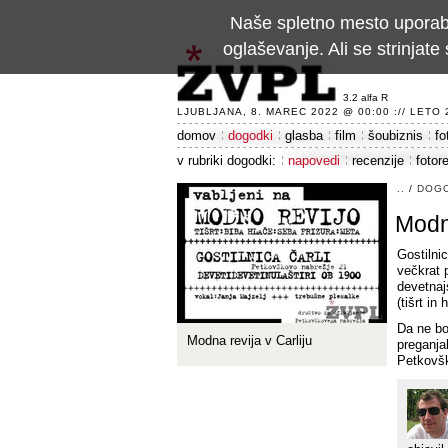
Naše spletno mesto uporablj
oglaševanje. Ali se strinja
3.2 alfa R
LJUBLJANA, 8. MAREC 2022 @ 00:00 :// LETO 24
domov
dogodki
glasba
film
šoubiznis
fo
v rubriki dogodki:
napovedi
recenzije
fotor
..
/
DOG
Modna
Gostilni
večkrat 
devetnaj
(tišrt in
Da ne bo
Modna revija v Carliju
preganja
Petkovš