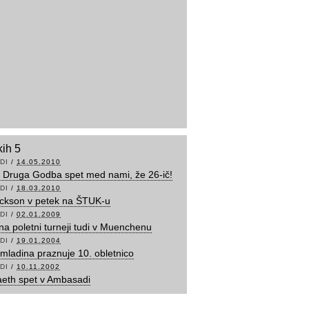
kih 5
DI
/
14.05.2010
l Druga Godba spet med nami, že 26-ič!
DI
/
18.03.2010
ackson v petek na ŠTUK-u
DI
/
02.01.2009
a poletni turneji tudi v Muenchenu
DI
/
19.01.2004
mladina praznuje 10. obletnico
DI
/
10.11.2002
eth spet v Ambasadi