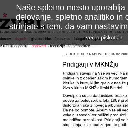
Naše spletno mesto uporablja 
delovanje, spletno analitiko in 
strinjate s tem, da vam nastavi
3.2 alfa R
LJUBLJANA, 8. MAREC 2022 @ 00:00 :// LETO 24 :// ŠTEVILKA 67 :// ISSN 185
več o piškotkih
domov
dogodki
glasba
film
šoubiznis
fotogalerije
področje 42
v rubriki dogodki:
napovedi
recenzije
fotoreportaže
..
/
DOGODKI
/
NAPOVEDI
/ 04.02.200
Pridigarji v MKNŽju
Pridigarji stavijo na Vse ali več! N
ovinke in z obešenjaškim humorjem 
klerike in kure, ki jim grejo v nos že 
živo v klubu MKNŽv Ilirski Bistrici.
Dovolj, da so se dadaistične praske
odcep za paleozoik iz leta 1989 prele
distorziran ska z novega albuma zel
Da ne bo pomote. Album Vse ali več 
vokalni zasedbi ter odlični produkcij
melodična raznolikost. Pridigarji se 
stopicanju, ki simpatizerjem te godb