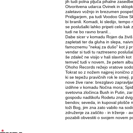
jih tudi polna pljuča pihalne zasedbe 
Otvoritvena udarca Ovinek in sklop
zaletavo vožnjo in brezumen pospeše
Pridigarjem, pa tudi Voodoo Glow Sku
bi branili. Komadi, ki sledijo, tempo
se poslušalki lahko pripeti celo kak 
tudi ne bo ravno branil...
Dabe sicer v komadu Rojen da živiš p
zapletati ter da gluha in slepa, naiv
famoznemu "nekaj za dušo" kot ji pri
vendar si tudi tu raztreseno posluša
še zdaleč ne visijo v hali slavnih kot
temveč tudi v novem, že petem al
Ohoho Records režejo vratove sod
Tokrat so z nožem najprej ironično z
ki se tepežu pravičnih rok le smeji, 
nove žive rane: brezglavo zapravlja
izdihne v komadu Nočna mora; Spid
svetovna zločinca Bush in Putin, zar
gospodu nadškofu Rodetu znal dvignit
bendov, seveda, in kupoval plošče na
toži Bog, jim zna zato vabilo na sod
združenje za zaščito - in trženje - av
pozabili obvestiti o svojem novem p