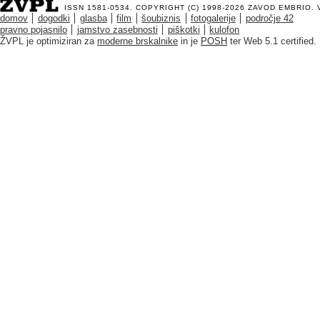
ISSN 1581-0534. COPYRIGHT (C) 1998-2026
ZAVOD EMBRIO
.
domov
dogodki
glasba
film
šoubiznis
fotogalerije
področje 42
pravno pojasnilo
jamstvo zasebnosti
piškotki
kulofon
ŽVPL je optimiziran za
moderne brskalnike
in je
POSH
ter Web 5.1 certified.