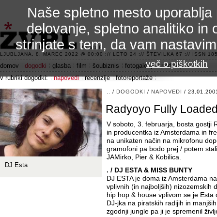
Naše spletno mesto uporablja 
delovanje, spletno analitiko in 
strinjate s tem, da vam nastavi
3.2 alfa R
LJUBLJANA, 8. MAREC 2022 @ 00:00 :// LETO 24 :// ŠTEVILKA 67 :// ISSN 185
več o piškotkih
domov
dogodki
glasba
film
šoubiznis
fotogalerije
področje 42
v rubriki dogodki:
napovedi
recenzije
fotoreportaže
..
/
DOGODKI
/
NAPOVEDI
/ 23.01.200
Radyoyo Fully Loaded
V soboto, 3. februarja, bosta gostj
in producentka iz Amsterdama in fre
na unikaten način na mikrofonu dopo
gramofoni pa bodo prej / potem stali
JAMirko, Pier & Kobilica.
DJ Esta
. / DJ ESTA & MISS BUNTY
DJ ESTA je doma iz Amsterdama na 
vplivnih (in najboljših) nizozemskih
hip hop & house vplivom se je Esta 
DJ-jka na piratskih radijih in manjši
zgodnji jungle pa ji je spremenil življ