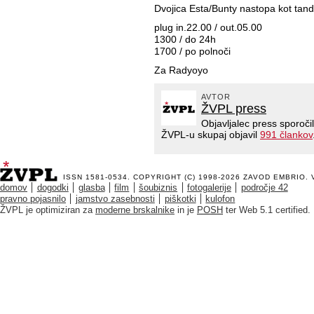
Dvojica Esta/Bunty nastopa kot tand
plug in.22.00 / out.05.00
1300 / do 24h
1700 / po polnoči
Za Radyoyo
AVTOR
ŽVPL press
Objavljalec press sporoči
ŽVPL-u skupaj objavil
991 člankov
ISSN 1581-0534. COPYRIGHT (C) 1998-2026
ZAVOD EMBRIO
.
domov
dogodki
glasba
film
šoubiznis
fotogalerije
področje 42
pravno pojasnilo
jamstvo zasebnosti
piškotki
kulofon
ŽVPL je optimiziran za
moderne brskalnike
in je
POSH
ter Web 5.1 certified.