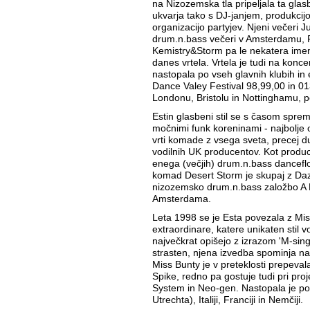
na Nizozemska tla pripeljala ta gla
ukvarja tako s DJ-janjem, produkcijo
organizacijo partyjev. Njeni večeri 
drum.n.bass večeri v Amsterdamu, F
Kemistry&Storm pa le nekatera imen
danes vrtela. Vrtela je tudi na konc
nastopala po vseh glavnih klubih in
Dance Valey Festival 98,99,00 in 013 
Londonu, Bristolu in Nottinghamu, po 
Estin glasbeni stil se s časom spremi
močnimi funk koreninami - najbolje op
vrti komade z vsega sveta, precej d
vodilnih UK producentov. Kot produ
enega (večjih) drum.n.bass dancefloo
komad Desert Storm je skupaj z Dazz
nizozemsko drum.n.bass založbo
Amsterdama.
Leta 1998 se je Esta povezala z Miss
extraordinare, katere unikaten stil 
največkrat opišejo z izrazom 'M-sing
strasten, njena izvedba spominja na
Miss Bunty je v preteklosti prepeva
Spike, redno pa gostuje tudi pri pro
System in Neo-gen. Nastopala je po
Utrechta), Italiji, Franciji in Nemčiji.