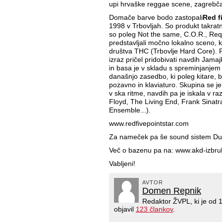
upi hrvaške reggae scene, zagrebč
Domače barve bodo zastopali
Red f
1998 v Trbovljah. So produkt takrat
so poleg Not the same, C.O.R., Req
predstavljali močno lokalno sceno, k
društva THC (Trbovlje Hard Core). P
izraz pričel pridobivati navdih Jama
in basa je v skladu s spreminjanjem 
današnjo zasedbo, ki poleg kitare, b
pozavno in klaviaturo. Skupina se je 
v ska ritme, navdih pa je iskala v ra
Floyd, The Living End, Frank Sinat
Ensemble...).
www.redfivepointstar.com
Za nameček pa še sound sistem Du
Več o bazenu pa na: www.akd-izbru
Vabljeni!
AVTOR
Domen Repnik
Redaktor ŽVPL, ki je od
objavil
123 člankov
.