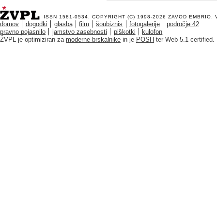
ISSN 1581-0534. COPYRIGHT (C) 1998-2026
ZAVOD EMBRIO
.
domov
dogodki
glasba
film
šoubiznis
fotogalerije
področje 42
pravno pojasnilo
jamstvo zasebnosti
piškotki
kulofon
ŽVPL je optimiziran za
moderne brskalnike
in je
POSH
ter Web 5.1 certified.