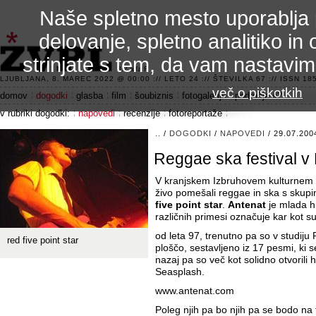
Naše spletno mesto uporablja 
delovanje, spletno analitiko in 
strinjate s tem, da vam nastavi
3.2 alfa R
LJUBLJANA, 8. MAREC 2022 @ 00:00 :// LETO 24 :// ŠTEVILKA 67 :// ISSN 185
več o piškotkih
domov
dogodki
glasba
film
šoubiznis
fotogalerije
področje 42
v rubriki dogodki:
napovedi
recenzije
fotoreportaže
..
/
DOGODKI
/
NAPOVEDI
/ 29.07.200
Reggae ska festival v
V kranjskem Izbruhovem kulturnem 
živo pomešali reggae in ska s skup
five point star
.
Antenat
je mlada hr
različnih primesi označuje kar kot s
od leta 97, trenutno pa so v studiju
red five point star
ploščo, sestavljeno iz 17 pesmi, ki 
nazaj pa so več kot solidno otvorili 
Seasplash.
www.antenat.com
Poleg njih pa bo njih pa se bodo na f