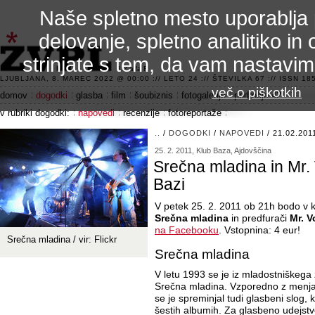
Naše spletno mesto uporablja 
delovanje, spletno analitiko in 
strinjate s tem, da vam nastavi
3.2 alfa R
LJUBLJANA, 8. MAREC 2022 @ 00:00 :// LETO 24 :// ŠTEVILKA 67 :// ISSN 185
več o piškotkih
domov
dogodki
glasba
film
šoubiznis
fotogalerije
področje 42
v rubriki dogodki:
napovedi
recenzije
fotoreportaže
..
/
DOGODKI
/
NAPOVEDI
/ 21.02.201
25. 2. 2011, Klub Baza, Ajdovščina
Srečna mladina in Mr. 
Bazi
V petek 25. 2. 2011 ob 21h bodo v k
Srečna mladina
in predfurači
Mr. 
na Facebooku
. Vstopnina: 4 eur!
Srečna mladina / vir: Flickr
Srečna mladina
V letu 1993 se je iz mladostniškega
Srečna mladina. Vzporedno z menjav
se je spreminjal tudi glasbeni slog, k
šestih albumih. Za glasbeno udejstvo