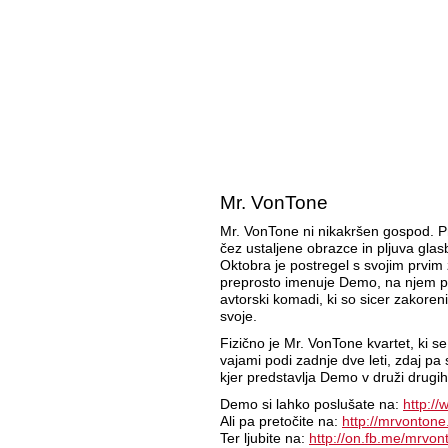
Mr. VonTone
Mr. VonTone ni nikakršen gospod. Pr
čez ustaljene obrazce in pljuva gl
Oktobra je postregel s svojim prvim
preprosto imenuje Demo, na njem pa 
avtorski komadi, ki so sicer zakoreni
svoje.
Fizično je Mr. VonTone kvartet, ki se
vajami podi zadnje dve leti, zdaj pa 
kjer predstavlja Demo v druži drugih 
Demo si lahko poslušate na:
http:/
Ali pa pretočite na:
http://mrvonton
Ter ljubite na:
http://on.fb.me/mrvon