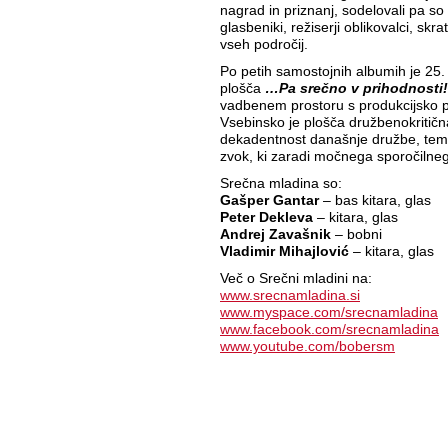
nagrad in priznanj, sodelovali pa so 
glasbeniki, režiserji oblikovalci, skra
vseh področij.
Po petih samostojnih albumih je 25.
plošča
…Pa srečno v prihodnosti!
vadbenem prostoru s produkcijsko
Vsebinsko je plošča družbenokritična
dekadentnost današnje družbe, temu
zvok, ki zaradi močnega sporočilne
Srečna mladina so:
Gašper Gantar
– bas kitara, glas
Peter Dekleva
– kitara, glas
Andrej Zavašnik
– bobni
Vladimir Mihajlović
– kitara, glas
Več o Srečni mladini na:
www.srecnamladina.si
www.myspace.com/srecnamladina
www.facebook.com/srecnamladina
www.youtube.com/bobersm