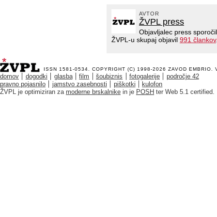
AVTOR
ŽVPL press
Objavljalec press sporoči
ŽVPL-u skupaj objavil
991 člankov
ISSN 1581-0534. COPYRIGHT (C) 1998-2026
ZAVOD EMBRIO
.
domov
dogodki
glasba
film
šoubiznis
fotogalerije
področje 42
pravno pojasnilo
jamstvo zasebnosti
piškotki
kulofon
ŽVPL je optimiziran za
moderne brskalnike
in je
POSH
ter Web 5.1 certified.