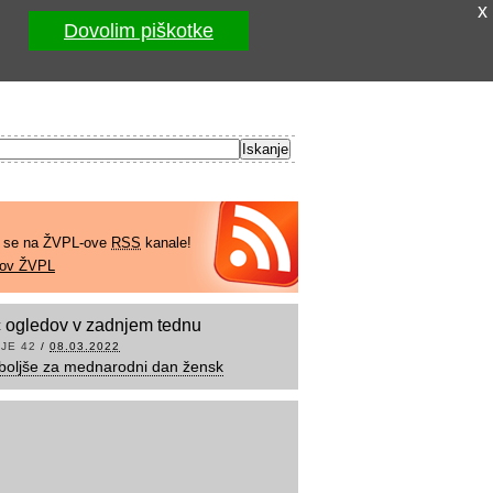
x
Dovolim piškotke
e se na ŽVPL-ove
RSS
kanale!
kov ŽVPL
 ogledov v zadnjem tednu
JE 42
/
08.03.2022
boljše za mednarodni dan žensk