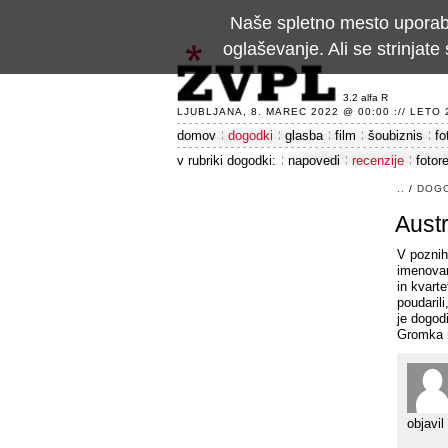
Naše spletno mesto uporablj
oglaševanje. Ali se strinja
3.2 alfa R
LJUBLJANA, 8. MAREC 2022 @ 00:00 :// LETO 24
domov
dogodki
glasba
film
šoubiznis
fo
v rubriki dogodki:
napovedi
recenzije
fotor
..
/
DOG
Aust
V poznih
imenovan
in kvarte
poudaril
je dogod
Gromka 
objavil