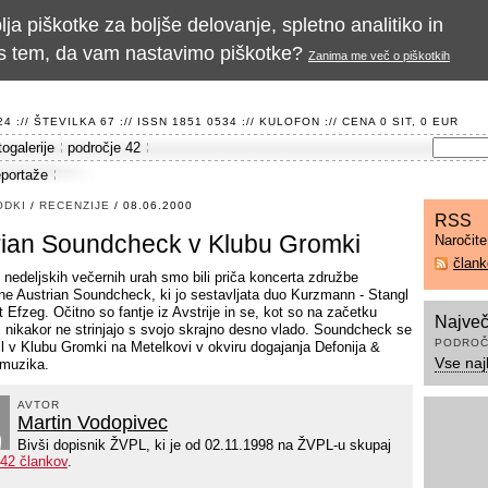
a piškotke za boljše delovanje, spletno analitiko in
te s tem, da vam nastavimo piškotke?
Zanima me več o piškotkih
 :// ŠTEVILKA 67 :// ISSN 1851 0534 ://
KULOFON
:// CENA 0 SIT, 0 EUR
togalerije
področje 42
eportaže
ODKI
/
RECENZIJE
/ 08.06.2000
RSS
rian Soundcheck v Klubu Gromki
Naročit
član
 nedeljskih večernih urah smo bili priča koncerta združbe
e Austrian Soundcheck, ki jo sestavljata duo Kurzmann - Stangl
t Efzeg. Očitno so fantje iz Avstrije in se, kot so na začetku
Največ
i, nikakor ne strinjajo s svojo skrajno desno vlado. Soundcheck se
PODROČ
il v Klubu Gromki na Metelkovi v okviru dogajanja Defonija &
Vse naj
muzika.
AVTOR
Martin Vodopivec
Bivši dopisnik ŽVPL, ki je od 02.11.1998 na ŽVPL-u skupaj
42 člankov
.