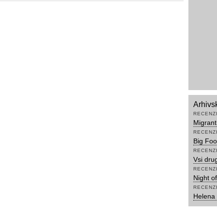
Arhivs
RECENZ
Migranti
RECENZ
Big Foo
RECENZ
Vsi drug
RECENZ
Night o
RECENZ
Helena 