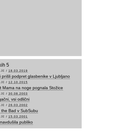
kih 5
IJE
/
18.03.2019
 prišli podpret glasbenike v Ljubljano
IJE
/
12.10.2015
t Mama na noge pognala Stožice
IJE
/
30.08.2003
ačni, vsi odlični
IJE
/
26.03.2002
f the Bad v SubSubu
IJE
/
15.03.2001
navdušila publiko