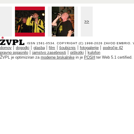
>>
ISSN 1581-0534. COPYRIGHT (C) 1998-2026
ZAVOD EMBRIO
.
domov
dogodki
glasba
film
šoubiznis
fotogalerije
področje 42
pravno pojasnilo
jamstvo zasebnosti
piškotki
kulofon
ŽVPL je optimiziran za
moderne brskalnike
in je
POSH
ter Web 5.1 certified.