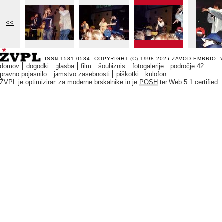
<<
ISSN 1581-0534. COPYRIGHT (C) 1998-2026
ZAVOD EMBRIO
.
domov
dogodki
glasba
film
šoubiznis
fotogalerije
področje 42
pravno pojasnilo
jamstvo zasebnosti
piškotki
kulofon
ŽVPL je optimiziran za
moderne brskalnike
in je
POSH
ter Web 5.1 certified.