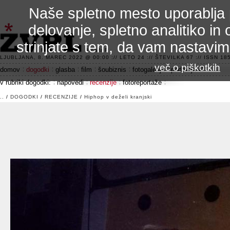
Naše spletno mesto uporablja 
delovanje, spletno analitiko in 
strinjate s tem, da vam nastavi
3.2 alfa R
LJUBLJANA, 8. MAREC 2022 @ 00:00 :// LETO 24 :// ŠTEVILKA 67 :// ISSN 185
več o piškotkih
domov
dogodki
glasba
film
šoubiznis
fotogalerije
področje 42
v rubriki dogodki:
napovedi
recenzije
fotoreportaže
..
/
DOGODKI
/
RECENZIJE
/
Hiphop v deželi kranjski