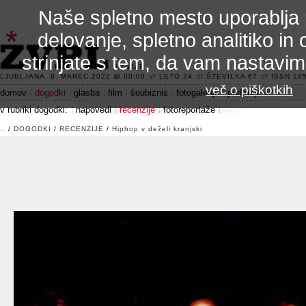
Naše spletno mesto uporablja 
delovanje, spletno analitiko in 
strinjate s tem, da vam nastavi
3.2 alfa R
LJUBLJANA, 8. MAREC 2022 @ 00:00 :// LETO 24 :// ŠTEVILKA 67 :// ISSN 185
več o piškotkih
domov
dogodki
glasba
film
šoubiznis
fotogalerije
področje 42
v rubriki dogodki:
napovedi
recenzije
fotoreportaže
..
/
DOGODKI
/
RECENZIJE
/
Hiphop v deželi kranjski