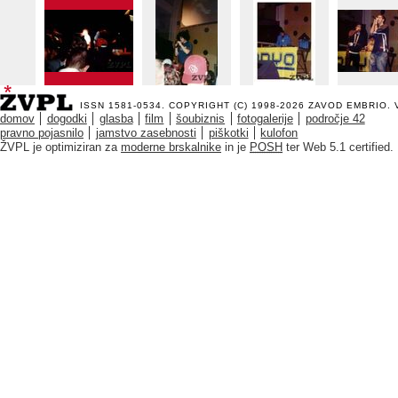
ISSN 1581-0534. COPYRIGHT (C) 1998-2026
ZAVOD EMBRIO
.
domov
dogodki
glasba
film
šoubiznis
fotogalerije
področje 42
pravno pojasnilo
jamstvo zasebnosti
piškotki
kulofon
ŽVPL je optimiziran za
moderne brskalnike
in je
POSH
ter Web 5.1 certified.