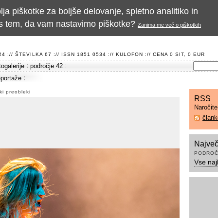
a piškotke za boljše delovanje, spletno analitiko in
te s tem, da vam nastavimo piškotke?
Zanima me več o piškotkih
 :// ŠTEVILKA 67 :// ISSN 1851 0534 ://
KULOFON
:// CENA 0 SIT, 0 EUR
togalerije
področje 42
eportaže
ki preobleki
RSS
Naročit
član
Največ
PODROČ
Vse naj