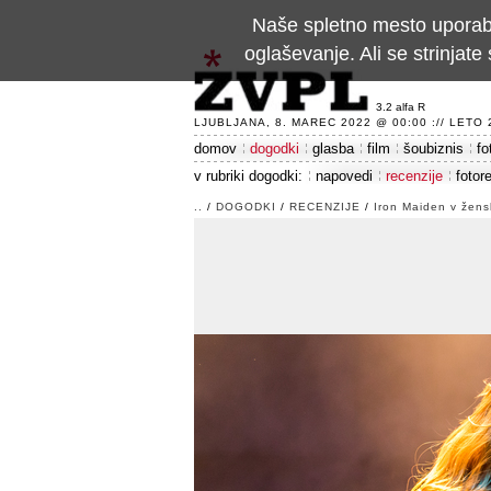
Naše spletno mesto uporablj
oglaševanje. Ali se strinja
3.2 alfa R
LJUBLJANA, 8. MAREC 2022 @ 00:00 :// LETO 24
domov
dogodki
glasba
film
šoubiznis
fo
v rubriki dogodki:
napovedi
recenzije
fotor
..
/
DOGODKI
/
RECENZIJE
/
Iron Maiden v žens