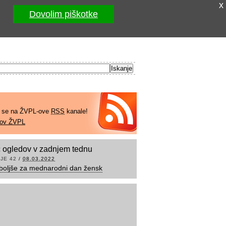
x
Dovolim piškotke
e se na ŽVPL-ove
RSS
kanale!
kov ŽVPL
 ogledov v zadnjem tednu
JE 42
/
08.03.2022
boljše za mednarodni dan žensk