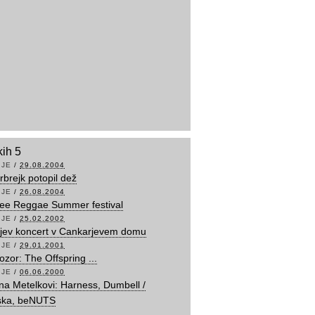
kih 5
IJE
/
29.08.2004
rejk potopil dež
IJE
/
26.08.2004
ee Reggae Summer festival
IJE
/
25.02.2002
jev koncert v Cankarjevem domu
IJE
/
29.01.2001
ozor: The Offspring ...
IJE
/
06.06.2000
na Metelkovi: Harness, Dumbell /
ka, beNUTS