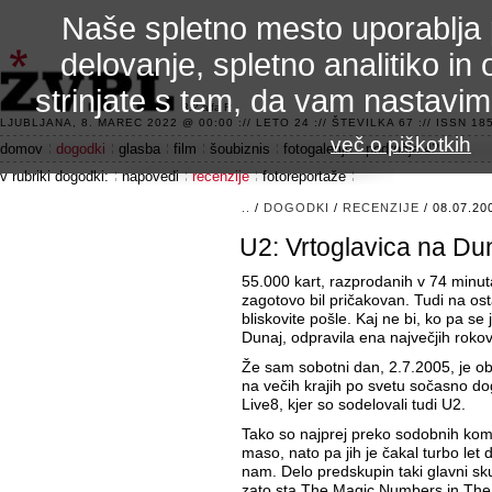
Naše spletno mesto uporablja 
delovanje, spletno analitiko in 
strinjate s tem, da vam nastavi
3.2 alfa R
LJUBLJANA, 8. MAREC 2022 @ 00:00 :// LETO 24 :// ŠTEVILKA 67 :// ISSN 185
več o piškotkih
domov
dogodki
glasba
film
šoubiznis
fotogalerije
področje 42
v rubriki dogodki:
napovedi
recenzije
fotoreportaže
..
/
DOGODKI
/
RECENZIJE
/ 08.07.20
U2: Vrtoglavica na Du
55.000 kart, razprodanih v 74 minuta
zagotovo bil pričakovan. Tudi na osta
bliskovite pošle. Kaj ne bi, ko pa se 
Dunaj, odpravila ena največjih roko
Že sam sobotni dan, 2.7.2005, je ob
na večih krajih po svetu sočasno d
Live8, kjer so sodelovali tudi U2.
Tako so najprej preko sodobnih komu
maso, nato pa jih je čakal turbo let 
nam. Delo predskupin taki glavni sku
zato sta The Magic Numbers in The 