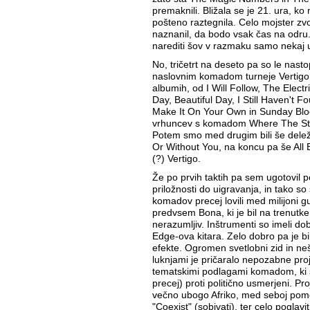
premaknili. Bližala se je 21. ura, ko 
pošteno raztegnila. Celo mojster zvo
naznanil, da bodo vsak čas na odru
narediti šov v razmaku samo nekaj u
No, tričetrt na deseto pa so le nastopi
naslovnim komadom turneje Vertigo.
albumih, od I Will Follow, The Electr
Day, Beautiful Day, I Still Haven't
Make It On Your Own in Sunday Bloo
vrhuncev s komadom Where The St
Potem smo med drugim bili še deležn
Or Without You, na koncu pa še All
(?) Vertigo.
Že po prvih taktih pa sem ugotovil 
priložnosti do uigravanja, in tako so
komadov precej lovili med milijoni g
predvsem Bona, ki je bil na trenutke s
nerazumljiv. Inštrumenti so imeli do
Edge-ova kitara. Zelo dobro pa je bi
efekte. Ogromen svetlobni zid in neš
luknjami je pričaralo nepozabne pro
tematskimi podlagami komadom, ki so
precej) proti politično usmerjeni. P
večno ubogo Afriko, med seboj pom
"Coexist" (sobivati), ter celo pogla