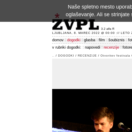
Naše spletno mesto uporablj
oglaševanje. Ali se strinja
3.2 alfa R
LJUBLJANA, 8. MAREC 2022 @ 00:00 :// LETO 24
domov
dogodki
glasba
film
šoubiznis
fo
v rubriki dogodki:
napovedi
recenzije
fotor
..
/
DOGODKI
/
RECENZIJE
/
Otvoritev festival