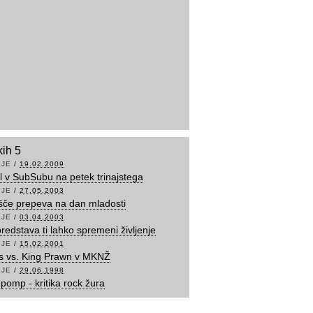
kih 5
IJE
/
19.02.2009
ll v SubSubu na petek trinajstega
IJE
/
27.05.2003
šče prepeva na dan mladosti
IJE
/
03.04.2003
redstava ti lahko spremeni življenje
IJE
/
15.02.2001
s vs. King Prawn v MKNŽ
IJE
/
29.06.1998
 pomp - kritika rock žura