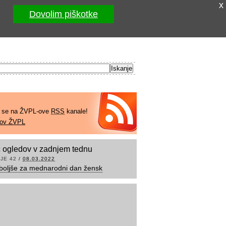
x
Dovolim piškotke
e se na ŽVPL-ove
RSS
kanale!
kov ŽVPL
 ogledov v zadnjem tednu
JE 42
/
08.03.2022
boljše za mednarodni dan žensk