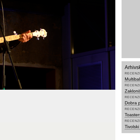
Arhivs
RECENZ
Multiba
RECENZ
Zakloni
RECENZ
Dobra p
RECENZ
Toaster
RECENZ
Tivolski