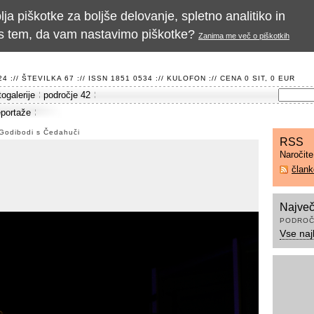
a piškotke za boljše delovanje, spletno analitiko in
te s tem, da vam nastavimo piškotke?
Zanima me več o piškotkih
 :// ŠTEVILKA 67 :// ISSN 1851 0534 ://
KULOFON
:// CENA 0 SIT, 0 EUR
togalerije
področje 42
eportaže
a Godibodi s Čedahuči
RSS
Naročit
član
Največ
PODROČ
Vse naj