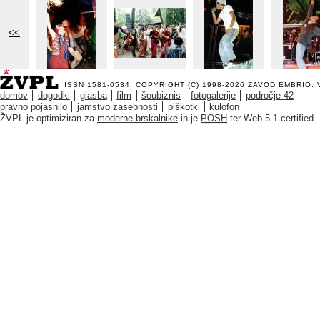
<<
ISSN 1581-0534. COPYRIGHT (C) 1998-2026
ZAVOD EMBRIO
.
domov
dogodki
glasba
film
šoubiznis
fotogalerije
področje 42
pravno pojasnilo
jamstvo zasebnosti
piškotki
kulofon
ŽVPL je optimiziran za
moderne brskalnike
in je
POSH
ter Web 5.1 certified.