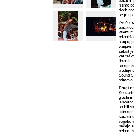
belci) i
nismo po
dveh nog
se je up
Zvečer s
upraviče
vsemi mo
prizoriš
skupaj j
vonjave 
žalost j
kar težko
dozo int
se spreh
pladnje 
Sound Sy
odmeval 
Drugi d
Koncerti
glasbi in
lahkotno
so bili s
letih spr
spravili
vogala. V
pečejo s
nekem hr