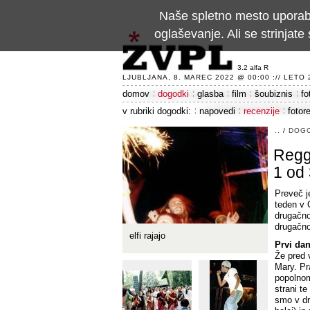
Naše spletno mesto uporablj
oglaševanje. Ali se strinja
3.2 alfa R
LJUBLJANA, 8. MAREC 2022 @ 00:00 :// LETO 24
domov
dogodki
glasba
film
šoubiznis
fo
v rubriki dogodki:
napovedi
recenzije
fotor
..
/
DOG
Regga
1 od
Preveč j
teden v 
drugačno 
drugačno
elfi rajajo
Prvi dan
Že pred 
Mary. Pra
popolnom
strani t
smo v dr