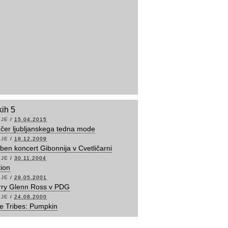
kih 5
IJE
/
15.04.2015
večer ljubljanskega tedna mode
IJE
/
19.12.2009
en koncert Gibonnija v Cvetličarni
IJE
/
30.11.2004
tion
IJE
/
29.05.2001
rry Glenn Ross v PDG
IJE
/
24.08.2000
e Tribes: Pumpkin