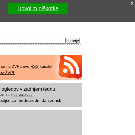
x
Dovolim piškotke
e se na ŽVPL-ove
RSS
kanale!
kov ŽVPL
 ogledov v zadnjem tednu
JE 42
/
08.03.2022
boljše za mednarodni dan žensk