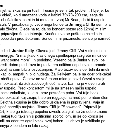
n:
ijetna izkušnja pri tuših. Tuširanje še ni tak problem. Huje je, ko
 obleč, ko ti umazana voda v kabini 75x75x200 cm, sega do
 obešalnikov pa ni in bi moral biti vsaj Mr Bean, da bi ti uspelo
n suh. V pričakovanju večernega koncerta
Jimmyja Cliffa
sem bila
alo živčna. Glede na to, da bo koncert pozno (ob 12pm) mislim,
 pripravljen še za intervju. Končno sva se pošteno najedla in
 popoldan pred šotorom. Sonce mi ni prizaneslo, sence je namreč
.
redjed:
Junior Kelly
. Glavna jed: Jimmy Cliff. Vsi v skupini so
ni energije. Ni manjkalo klasičnega spodbujanja razgrete množice
 want some more", in podobno. Vseeno pa je Junior v svoji beli
aredil dobro predstavo in predvsem odlično odpel svoje komade.
ovoljna sem bila z ozvočenjem. Malo težav so sicer tehniki imeli
kacijo, ampak ni bilo hudega. Za Kellyjem pa je na oder priskakal
rdeči opravi. Čeprav ne več rosno mlad je navduševal s svojo
in pokazal, da želi zadovoljiti občinstvo, kar mu je v dveh urah
av uspelo. Pred koncertom mi je na smešen način uspelo
back vokalista, ki je bil prav posrečen poba. Vsi trije back
i so pokazali kaj znajo, ti so pri reggaeju namreč pomemben člen
 Celotna skupina je bila dobro usklajena in pripravljena. Vaja in
 pač naredijo mojstra. Jimmy Cliff je "Showman". Pripravil je
rt, ki so ga (skoraj) popolno izvedli. Zaigrali so že dobro znane
nekaj tudi takšnih s političnim sporočilom, in se ob koncu še
nili na oder ter ogreli vsak svoj boben. Ljudstvo je vzklikalo po
mmyja z bendom ni bilo nazaj.