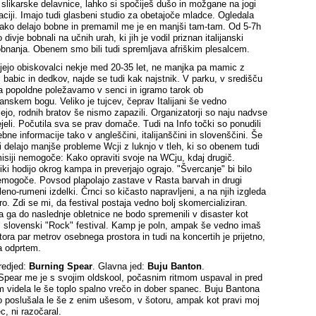
 slikarske delavnice, lahko si spočiješ dušo in možgane na jogi
taciji. Imajo tudi glasbeni studio za obetajoče mladce. Ogledala
ako delajo bobne in premamil me je en manjši tam-tam. Od 5-7h
divje bobnali na učnih urah, ki jih je vodil priznan italijanski
bobnanja. Obenem smo bili tudi spremljava afriškim plesalcem.
jejo obiskovalci nekje med 20-35 let, ne manjka pa mamic z
, babic in dedkov, najde se tudi kak najstnik. V parku, v središču
a popoldne poležavamo v senci in igramo tarok ob
janskem bogu. Veliko je tujcev, čeprav Italijani še vedno
jejo, rodnih bratov še nismo zapazili. Organizatorji so naju nadvse
ejeli. Počutila sva se prav domače. Tudi na Info točki so ponudili
bne informacije tako v angleščini, italijanščini in slovenščini. Še
 delajo manjše probleme Wcji z luknjo v tleh, ki so obenem tudi
misiji nemogoče: Kako opraviti svoje na WCju, kdaj drugič.
ki hodijo okrog kampa in preverjajo ograjo. "Švercanje" bi bilo
emogoče. Povsod plapolajo zastave v Rasta barvah in drugi
eno-rumeni izdelki. Črnci so kičasto napravljeni, a na njih izgleda
o. Zdi se mi, da festival postaja vedno bolj skomercializiran.
 ga do naslednje obletnice ne bodo spremenili v disaster kot
 slovenski "Rock" festival. Kamp je poln, ampak še vedno imaš
tora par metrov osebnega prostora in tudi na koncertih je prijetno,
a odprtem.
redjed:
Burning Spear
. Glavna jed:
Buju Banton
.
Spear me je s svojim oldskool, počasnim ritmom uspaval in pred
 videla le še toplo spalno vrečo in dober spanec. Buju Bantona
 poslušala le še z enim ušesom, v šotoru, ampak kot pravi moj
c, ni razočaral.