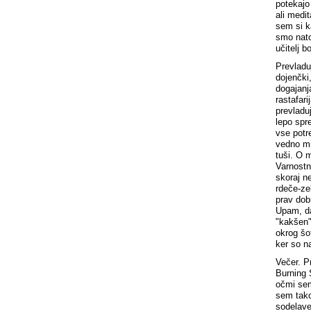
potekajo
ali medi
sem si k
smo nato 
učitelj 
Prevladu
dojenčki
dogajanj
rastafari
prevladu
lepo spr
vse potre
vedno mi
tuši. O 
Varnostni
skoraj n
rdeče-zel
prav dobr
Upam, da
"kakšen"
okrog šo
ker so n
Večer. P
Burning 
očmi sem
sem tako
sodelave