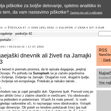
a piškotke za boljše delovanje, spletno analitiko in
te s tem, da vam nastavimo piškotke?
Zanima me več o piškotkih
 :// ŠTEVILKA 67 :// ISSN 1851 0534 ://
KULOFON
:// CENA 0 SIT, 0 EUR
togalerije
področje 42
eportaže
ODKI
/
RECENZIJE
/ 17.07.2003
RSS
ejaški dnevnik ali živeti na Jamajki
Naročit
član
 3
e besed in premalo prostora, da bi opisala dogajanje, prejšnji
Največ
Ossopu. Po prihodu na
Sunsplash
se je začelo popolnoma
življenje, življenje na Jamajki. Drugačen svet, drugačni ljudje,
PODROČ
 življenje od evropskega. Potekalo je nekako takole...
Vse naj
:
vhodom nas je zajel jamajški duh. Ogromno ljudi. Povsod vonj po
vi afriški črnci z zlatimi uhančki in verižicami. Vsi obiskovalci
a prebodeni in potetovirani. Včasih že malo preveč. Iz vseh
e gledajo radovedne oči, ki naznanjajo nove obiskovalce. Vstopili
ugo dimenzijo. Ob poteh so lenobno poležavali črnci (pa tudi