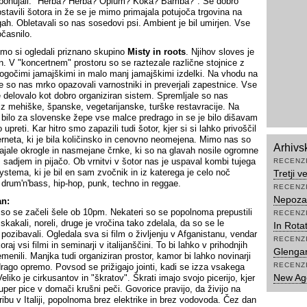
n ponujali: "Herba? Herba? Opium? Koka? Bamba?". Še dobro
stavili šotora in že se je mimo primajala potujoča trgovina na
ah. Obletavali so nas sosedovi psi. Ambient je bil umirjen. Vse
očasnilo.
mo si ogledali priznano skupino
Misty in roots
. Njihov sloves je
n. V "koncertnem" prostoru so se raztezale različne stojnice z
gočimi jamajškimi in malo manj jamajškimi izdelki. Na vhodu na
če so nas mrko opazovali varnostniki in preverjali zapestnice. Vse
e delovalo kot dobro organiziran sistem. Spremljale so nas
iz mehiške, španske, vegetarijanske, turške restavracije. Na
e bilo za slovenske žepe vse malce predrago in se je bilo dišavam
 upreti. Kar hitro smo zapazili tudi šotor, kjer si si lahko privoščil
erneta, ki je bila količinsko in cenovno neomejena. Mimo nas so
Arhivs
ajale okrogle in nasmejane črnke, ki so na glavah nosile ogromne
s sadjem in pijačo. Ob vrnitvi v šotor nas je uspaval kombi tujega
RECENZ
stema, ki je bil en sam zvočnik in iz katerega je celo noč
Tretji 
drum'n'bass, hip-hop, punk, techno in reggae.
RECENZ
Nepozab
an:
 so se začeli šele ob 10pm. Nekateri so se popolnoma prepustili
RECENZ
 skakali, noreli, druge je vročina tako zdelala, da so se le
In Rota
 pozibavali. Ogledala sva si film o življenju v Afganistanu, vendar
RECENZ
koraj vsi filmi in seminarji v italijanščini. To bi lahko v prihodnjih
Glenga
emenili. Manjka tudi organiziran prostor, kamor bi lahko novinarji
RECENZ
 drago opremo. Povsod se prižigajo jointi, kadi se izza vsakega
New Ag
eliko je cirkusantov in "škratov". Škrati imajo svojo picerijo, kjer
uper pice v domači krušni peči. Govorice pravijo, da živijo na
ibu v Italiji, popolnoma brez elektrike in brez vodovoda. Čez dan