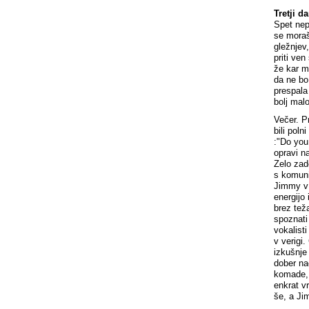
Tretji da
Spet nepr
se moraš
gležnjev,
priti ve
že kar m
da ne bo
prespala
bolj malo
Večer. P
bili pol
:"Do you
opravi n
Zelo zad
s komuni
Jimmy v 
energijo 
brez tež
spoznati 
vokalist
v verigi.
izkušnje
dober nač
komade, 
enkrat vr
še, a Ji