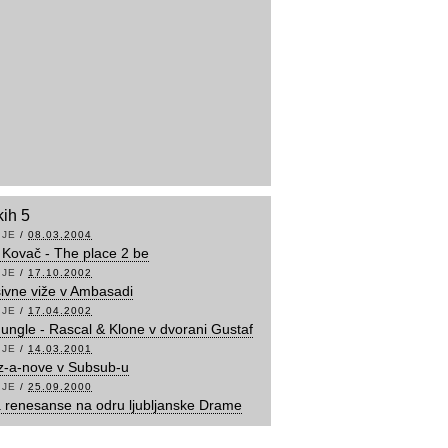
kih 5
IJE
/
08.03.2004
 Kovač - The place 2 be
IJE
/
17.10.2002
ivne viže v Ambasadi
IJE
/
17.04.2002
 Jungle - Rascal & Klone v dvorani Gustaf
IJE
/
14.03.2001
z-a-nove v Subsub-u
IJE
/
25.09.2000
a renesanse na odru ljubljanske Drame