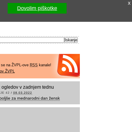
x
Dovolim piškotke
e se na ŽVPL-ove
RSS
kanale!
kov ŽVPL
 ogledov v zadnjem tednu
JE 42
/
08.03.2022
boljše za mednarodni dan žensk