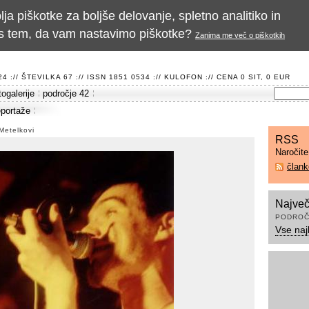
a piškotke za boljše delovanje, spletno analitiko in
te s tem, da vam nastavimo piškotke?
Zanima me več o piškotkih
 :// ŠTEVILKA 67 :// ISSN 1851 0534 ://
KULOFON
:// CENA 0 SIT, 0 EUR
togalerije
področje 42
eportaže
Metelkovi
RSS
Naročit
član
Največ
PODROČ
Vse naj