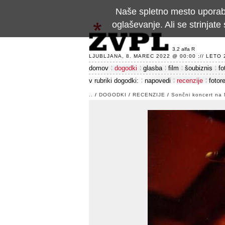
Naše spletno mesto uporablj
oglaševanje. Ali se strinja
3.2 alfa R
LJUBLJANA, 8. MAREC 2022 @ 00:00 :// LETO 24
domov
dogodki
glasba
film
šoubiznis
fo
v rubriki dogodki:
napovedi
recenzije
fotor
..
/
DOGODKI
/
RECENZIJE
/
Sončni koncert na 