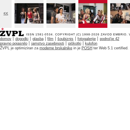
<<
ISSN 1581-0534. COPYRIGHT (C) 1998-2026
ZAVOD EMBRIO
.
domov
dogodki
glasba
film
šoubiznis
fotogalerije
področje 42
pravno pojasnilo
jamstvo zasebnosti
piškotki
kulofon
ŽVPL je optimiziran za
moderne brskalnike
in je
POSH
ter Web 5.1 certified.