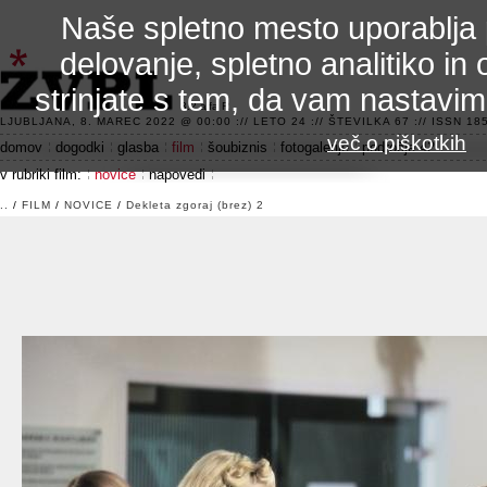
Naše spletno mesto uporablja 
delovanje, spletno analitiko in 
strinjate s tem, da vam nastavi
3.2 alfa R
LJUBLJANA, 8. MAREC 2022 @ 00:00 :// LETO 24 :// ŠTEVILKA 67 :// ISSN 185
več o piškotkih
domov
dogodki
glasba
film
šoubiznis
fotogalerije
področje 42
v rubriki film:
novice
napovedi
..
/
FILM
/
NOVICE
/
Dekleta zgoraj (brez) 2