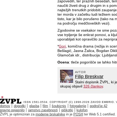
zapovedih, ter praznih besedah, tem
naučiti živeti drug z drugim in s p
najtežjih trenutkih pridobiti zaupan
ter morda v začetku tudi težkem sod
tisto, kar je bilo porušeno (tako na
na področju medčloveških vezi).
Zgodovine se vsekakor ne sme pozabi
vse trpljenje še enkrat ponovi, a 
uporabljati kot opravičilo za nepripr
*
Gori
, komična drama (režija in scena
Bešlagić, Jasna Žalica, Bogdan Dikl
Glamočak idr., distribucija: Ljubljan
Ocena
: tleče pogorišče se lahko hi
AVTOR
Filip Breskvar
Stalni dopisnik ŽVPL, ki
skupaj objavil
326 člankov
.
ISSN 1581-0534. COPYRIGHT (C) 1998-2026
ZAVOD EMBRIO
.
domov
dogodki
glasba
film
šoubiznis
fotogalerije
področje 42
pravno pojasnilo
jamstvo zasebnosti
piškotki
kulofon
ŽVPL je optimiziran za
moderne brskalnike
in je
POSH
ter Web 5.1 certified.