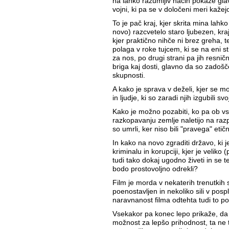
na lahko razumljiv način pokaže gla
vojni, ki pa se v določeni meri kaže
To je pač kraj, kjer skrita mina lahk
novo) razcvetelo staro ljubezen, kra
kjer praktično nihče ni brez greha, t
polaga v roke tujcem, ki se na eni st
za nos, po drugi strani pa jih resničn
briga kaj dosti, glavno da so zado
skupnosti.
A kako je sprava v deželi, kjer se m
in ljudje, ki so zaradi njih izgubili s
Kako je možno pozabiti, ko pa ob 
razkopavanju zemlje naletijo na razpa
so umrli, ker niso bili "pravega" eti
In kako na novo zgraditi državo, ki j
kriminalu in korupciji, kjer je veliko
tudi tako dokaj ugodno živeti in se 
bodo prostovoljno odrekli?
Film je morda v nekaterih trenutkih 
poenostavljen in nekoliko sili v posp
naravnanost filma odtehta tudi to po
Vsekakor pa konec lepo prikaže, d
možnost za lepšo prihodnost, ta ne tič