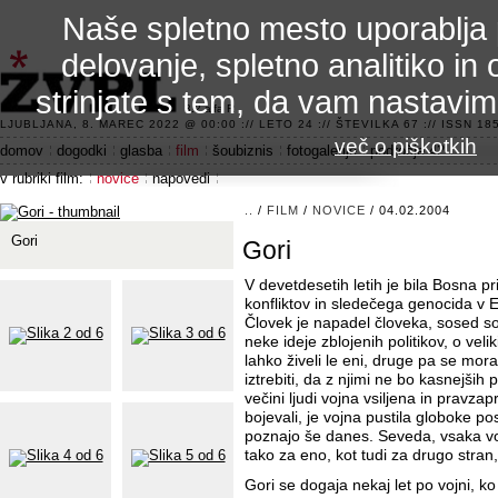
Naše spletno mesto uporablja 
delovanje, spletno analitiko in 
strinjate s tem, da vam nastavi
3.2 alfa R
LJUBLJANA, 8. MAREC 2022 @ 00:00 :// LETO 24 :// ŠTEVILKA 67 :// ISSN 185
več o piškotkih
domov
dogodki
glasba
film
šoubiznis
fotogalerije
področje 42
v rubriki film:
novice
napovedi
..
/
FILM
/
NOVICE
/ 04.02.2004
Gori
Gori
V devetdesetih letih je bila Bosna p
konfliktov in sledečega genocida v E
Človek je napadel človeka, sosed so
neke ideje zblojenih politikov, o vel
lahko živeli le eni, druge pa se mora 
iztrebiti, da z njimi ne bo kasnejših 
večini ljudi vojna vsiljena in pravzap
bojevali, je vojna pustila globoke po
poznajo še danes. Seveda, vsaka voj
tako za eno, kot tudi za drugo stran,
Gori se dogaja nekaj let po vojni, 