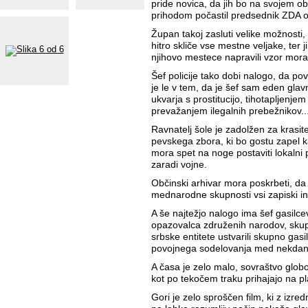
pride novica, da jih bo na svojem ob
prihodom počastil predsednik ZDA 
Župan takoj zasluti velike možnosti, k
hitro skliče vse mestne veljake, ter 
njihovo mestece napravili vzor mor
Šef policije tako dobi nalogo, da po
je le v tem, da je šef sam eden glavn
ukvarja s prostitucijo, tihotapljenj
prevažanjem ilegalnih prebežnikov..
Ravnatelj šole je zadolžen za krasi
pevskega zbora, ki bo gostu zapel k
mora spet na noge postaviti lokalni p
zaradi vojne.
Občinski arhivar mora poskrbeti, da
mednarodne skupnosti vsi zapiski in s
A še najtežjo nalogo ima šef gasilce
opazovalca združenih narodov, skupa
srbske entitete ustvarili skupno gas
povojnega sodelovanja med nekdanji
A časa je zelo malo, sovraštvo globo
kot po tekočem traku prihajajo na p
Gori je zelo sproščen film, ki z izr