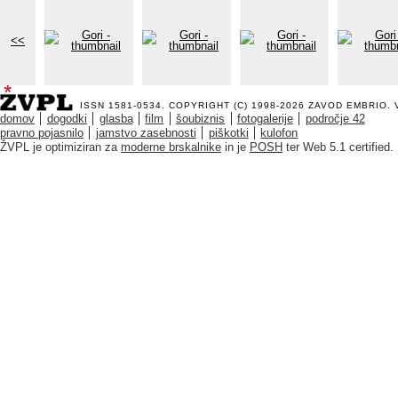
<<
ISSN 1581-0534. COPYRIGHT (C) 1998-2026
ZAVOD EMBRIO
.
domov
dogodki
glasba
film
šoubiznis
fotogalerije
področje 42
pravno pojasnilo
jamstvo zasebnosti
piškotki
kulofon
ŽVPL je optimiziran za
moderne brskalnike
in je
POSH
ter Web 5.1 certified.