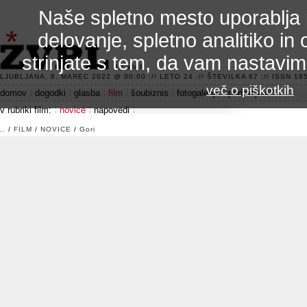
Naše spletno mesto uporablja 
delovanje, spletno analitiko in 
strinjate s tem, da vam nastavi
3.2 alfa R
LJUBLJANA, 8. MAREC 2022 @ 00:00 :// LETO 24 :// ŠTEVILKA 67 :// ISSN 185
več o piškotkih
domov
dogodki
glasba
film
šoubiznis
fotogalerije
področje 42
v rubriki film:
novice
napovedi
..
/
FILM
/
NOVICE
/
Gori