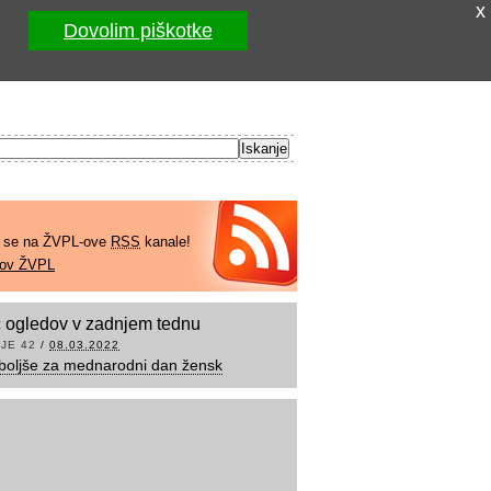
x
Dovolim piškotke
e se na ŽVPL-ove
RSS
kanale!
kov ŽVPL
 ogledov v zadnjem tednu
JE 42
/
08.03.2022
boljše za mednarodni dan žensk