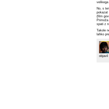
velikega
No, s te
pokazat
(film go
Primoža 
spati z n
Takole n
lahko pr
objavil