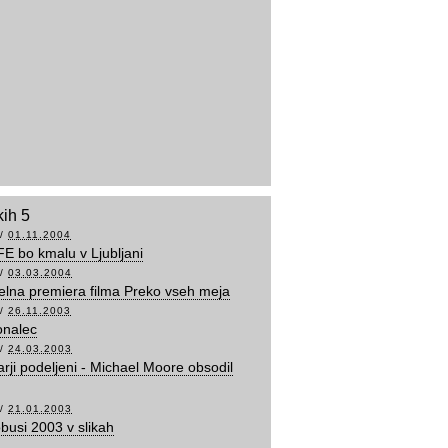
kih 5
/
01.11.2004
FE bo kmalu v Ljubljani
/
03.03.2004
lna premiera filma Preko vseh meja
/
26.11.2003
onalec
/
24.03.2003
arji podeljeni - Michael Moore obsodil
/
21.01.2003
obusi 2003 v slikah