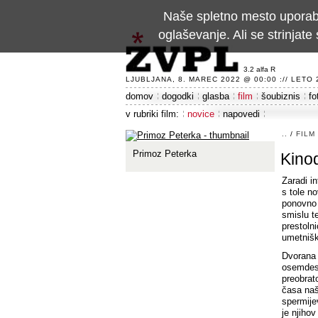
Naše spletno mesto uporablj
oglaševanje. Ali se strinja
3.2 alfa R
LJUBLJANA, 8. MAREC 2022 @ 00:00 :// LETO 24
domov
dogodki
glasba
film
šoubiznis
fo
v rubriki film:
novice
napovedi
..
/
FILM
Primoz Peterka
Kinod
Zaradi i
s tole n
ponovno 
smislu t
prestoln
umetnišk
Dvorana K
osemdese
preobrat
časa naš
spermije
je njiho