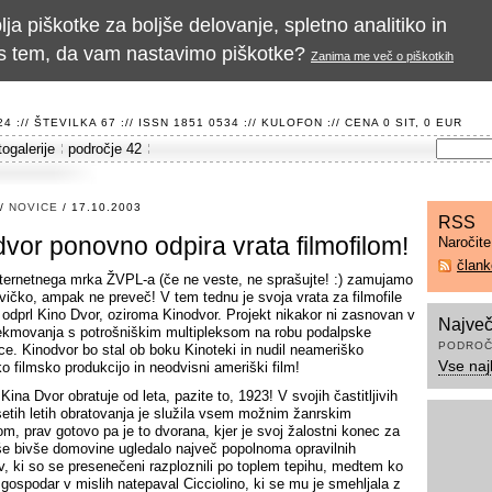
a piškotke za boljše delovanje, spletno analitiko in
te s tem, da vam nastavimo piškotke?
Zanima me več o piškotkih
 :// ŠTEVILKA 67 :// ISSN 1851 0534 ://
KULOFON
:// CENA 0 SIT, 0 EUR
togalerije
področje 42
/
NOVICE
/ 17.10.2003
RSS
vor ponovno odpira vrata filmofilom!
Naročit
član
nternetnega mrka ŽVPL-a (če ne veste, ne sprašujte! :) zamujamo
ovičko, ampak ne preveč! V tem tednu je svoja vrata za filmofile
odprl Kino Dvor, oziroma Kinodvor. Projekt nikakor ni zasnovan v
Največ
ekmovanja s potrošniškim multipleksom na robu podalpske
PODROČ
ice. Kinodvor bo stal ob boku Kinoteki in nudil neameriško
Vse naj
o filmsko produkcijo in neodvisni ameriški film!
ina Dvor obratuje od leta, pazite to, 1923! V svojih častitljivih
tih letih obratovanja je služila vsem možnim žanrskim
om, prav gotovo pa je to dvorana, kjer je svoj žalostni konec za
e bivše domovine ugledalo največ popolnoma opravilnih
v, ki so se presenečeni razploznili po toplem tepihu, medtem ko
v gospodar v mislih natepaval Cicciolino, ki se mu je smehljala z