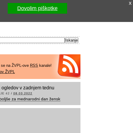
x
Dovolim piškotke
e se na ŽVPL-ove
RSS
kanale!
kov ŽVPL
 ogledov v zadnjem tednu
JE 42
/
08.03.2022
boljše za mednarodni dan žensk