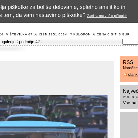
a piškotke za boljše delovanje, spletno analitiko in
te s tem, da vam nastavimo piškotke?
Zanima me več o piškotkih
 :// ŠTEVILKA 67 :// ISSN 1851 0534 ://
KULOFON
:// CENA 0 SIT, 0 EUR
togalerije
področje 42
RSS
Naročit
član
Največ
PODROČ
Vse naj