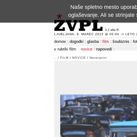
Naše spletno mesto uporablj
oglaševanje. Ali se strinja
3.2 alfa R
LJUBLJANA, 8. MAREC 2022 @ 00:00 :// LETO 24
domov
dogodki
glasba
film
šoubiznis
fo
v rubriki film:
novice
napovedi
..
/
FILM
/
NOVICE
/
Neverjetni