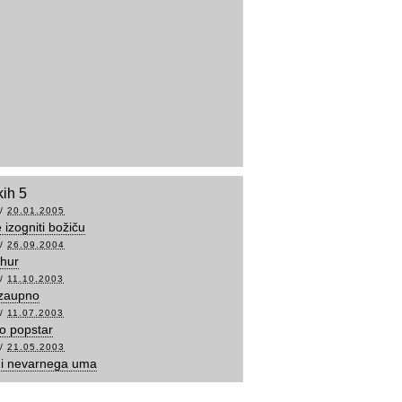
kih 5
/
20.01.2005
 izogniti božiču
/
26.09.2004
thur
/
11.10.2003
 zaupno
/
11.07.2003
bo popstar
/
21.05.2003
di nevarnega uma