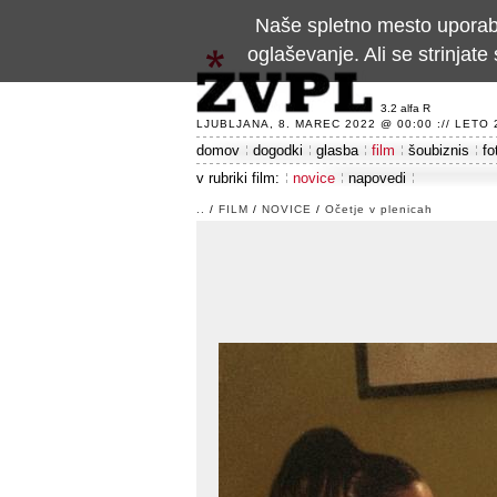
Naše spletno mesto uporablj
oglaševanje. Ali se strinja
3.2 alfa R
LJUBLJANA, 8. MAREC 2022 @ 00:00 :// LETO 24
domov
dogodki
glasba
film
šoubiznis
fo
v rubriki film:
novice
napovedi
..
/
FILM
/
NOVICE
/
Očetje v plenicah