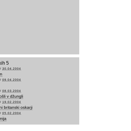
kih 5
/
30.04.2004
m
/
09.04.2004
/
08.03.2004
šli v džungli
/
19.02.2004
i britanski oskarji
/
05.02.2004
nija