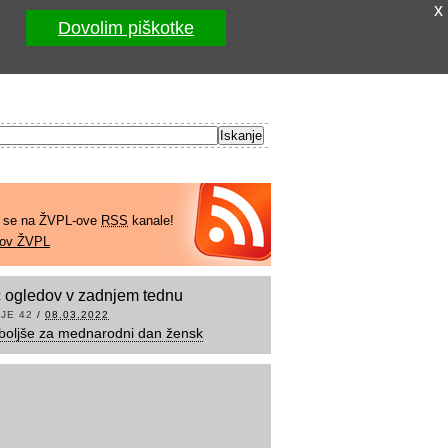
x
Dovolim piškotke
e se na ŽVPL-ove
RSS
kanale!
kov ŽVPL
 ogledov v zadnjem tednu
JE 42
/
08.03.2022
boljše za mednarodni dan žensk