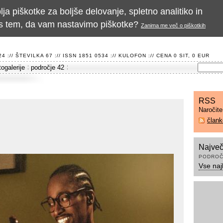
a piškotke za boljše delovanje, spletno analitiko in
te s tem, da vam nastavimo piškotke?
Zanima me več o piškotkih
 :// ŠTEVILKA 67 :// ISSN 1851 0534 ://
KULOFON
:// CENA 0 SIT, 0 EUR
togalerije
področje 42
RSS
Naročit
član
Največ
PODROČ
Vse naj