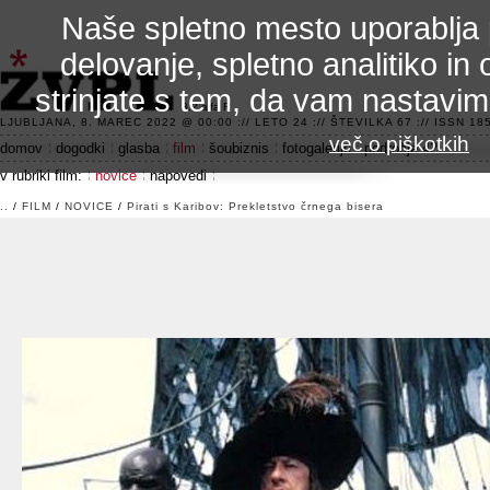
Naše spletno mesto uporablja 
delovanje, spletno analitiko in 
strinjate s tem, da vam nastavi
3.2 alfa R
LJUBLJANA, 8. MAREC 2022 @ 00:00 :// LETO 24 :// ŠTEVILKA 67 :// ISSN 185
več o piškotkih
domov
dogodki
glasba
film
šoubiznis
fotogalerije
področje 42
v rubriki film:
novice
napovedi
..
/
FILM
/
NOVICE
/
Pirati s Karibov: Prekletstvo črnega bisera