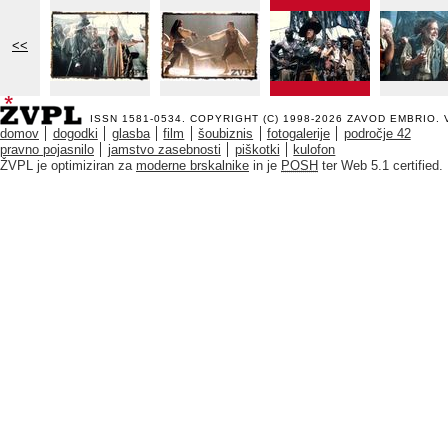
<<
ISSN 1581-0534. COPYRIGHT (C) 1998-2026
ZAVOD EMBRIO
.
domov
dogodki
glasba
film
šoubiznis
fotogalerije
področje 42
pravno pojasnilo
jamstvo zasebnosti
piškotki
kulofon
ŽVPL je optimiziran za
moderne brskalnike
in je
POSH
ter Web 5.1 certified.