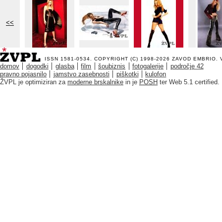
<<
ISSN 1581-0534. COPYRIGHT (C) 1998-2026
ZAVOD EMBRIO
.
domov
dogodki
glasba
film
šoubiznis
fotogalerije
področje 42
pravno pojasnilo
jamstvo zasebnosti
piškotki
kulofon
ŽVPL je optimiziran za
moderne brskalnike
in je
POSH
ter Web 5.1 certified.