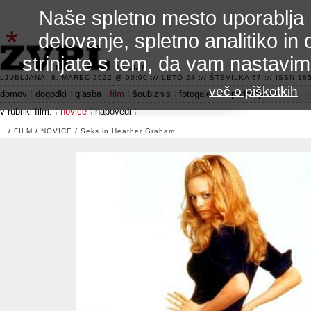
Naše spletno mesto uporablja 
delovanje, spletno analitiko in 
strinjate s tem, da vam nastavi
3.2 alfa R
LJUBLJANA, 8. MAREC 2022 @ 00:00 :// LETO 24 :// ŠTEVILKA 67 :// ISSN 185
več o piškotkih
domov
dogodki
glasba
film
šoubiznis
fotogalerije
področje 42
v rubriki film:
novice
napovedi
..
/
FILM
/
NOVICE
/
Seks in Heather Graham