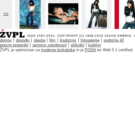
<<
ISSN 1581-0534. COPYRIGHT (C) 1998-2026
ZAVOD EMBRIO
.
domov
dogodki
glasba
film
šoubiznis
fotogalerije
področje 42
pravno pojasnilo
jamstvo zasebnosti
piškotki
kulofon
ŽVPL je optimiziran za
moderne brskalnike
in je
POSH
ter Web 5.1 certified.