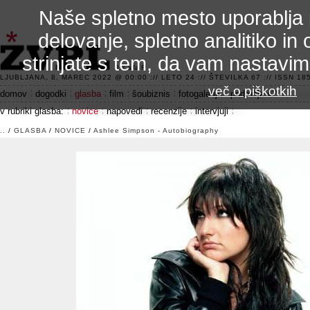
Naše spletno mesto uporablja 
delovanje, spletno analitiko in 
strinjate s tem, da vam nastavi
3.2 alfa R
LJUBLJANA, 8. MAREC 2022 @ 00:00 :// LETO 24 :// ŠTEVILKA 67 :// ISSN 185
več o piškotkih
domov
dogodki
glasba
film
šoubiznis
fotogalerije
področje 42
v rubriki glasba:
novice
napovedi
recenzije
intervjuji
..
/
GLASBA
/
NOVICE
/
Ashlee Simpson - Autobiography