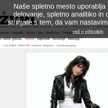
Naše spletno mesto uporablja 
delovanje, spletno analitiko in 
strinjate s tem, da vam nastavi
3.2 alfa R
LJUBLJANA, 8. MAREC 2022 @ 00:00 :// LETO 24 :// ŠTEVILKA 67 :// ISSN 185
več o piškotkih
domov
dogodki
glasba
film
šoubiznis
fotogalerije
področje 42
v rubriki glasba:
novice
napovedi
recenzije
intervjuji
..
/
GLASBA
/
NOVICE
/
Ashlee Simpson - Autobiography