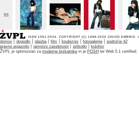
<<
ISSN 1581-0534. COPYRIGHT (C) 1998-2026
ZAVOD EMBRIO
.
domov
dogodki
glasba
film
šoubiznis
fotogalerije
področje 42
pravno pojasnilo
jamstvo zasebnosti
piškotki
kulofon
ŽVPL je optimiziran za
moderne brskalnike
in je
POSH
ter Web 5.1 certified.