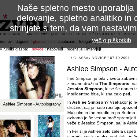
Naše spletno mesto uporablja 
delovanje, spletno analitiko in 
strinjate s tem, da vam nastavi
3.2 alfa R
LJUBLJANA, 8. MAREC 2022 @ 00:00 :// LETO 24 :// ŠTEVILKA 67 :// ISSN 185
več o piškotkih
domov
dogodki
glasba
film
šoubiznis
fotogalerije
področje 42
v rubriki glasba:
novice
napovedi
recenzije
intervjuji
..
/
GLASBA
/
NOVICE
/ 07.10.2004
Ashlee Simpson - Aut
Ime Simpson je bilo v svetu zabavn
z risano družino
The Simpsons
, na
Jessica Simpson
, ki se še danes tr
inteligentno bitje, ki zna celo peti...
In
Ashlee Simpson
? Vsekakor jo ne
Ashlee Simpson - Autobiography
družino, saj je nase resneje opozor
Malcolm in the middle in pa Sedma ne
oziroma je še vedno moč spremljati 
veže z Jessico Simpson, saj je Ashl
In ker si je Ashlee zelo želela uspeti 
starejša sestra malce prehitela, je 