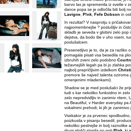
barvo las je spremenila iz svetle v
dance popa se je odločila biti bolj
Lavigne
,
P!nk
,
Fefe Dobson
in ost
In rezultat? V nasprotju s pričakovan
najpomembnejše ? poslušljiv in čist
skladb je seveda v globini zelo pop i
dejstva, da bodo šle v uho vsem, tud
poslušalcem.
Presenetljivo je to, da je za razliko 
pomagala pisati vsa besedila na plo
izbruhih zveni zelo podobno
Courtn
težavnejših legah pa bi jo zlahka pos
najbolj prepričljivim izdelkom
Christ
premore še največ talenta oziroma 
omenjenimi mladenkami).
Shadow se je med poslušalci že prij
tudi s kar nekoliko funkoidno in zel
zelo nepredvidljiv in zanimiv ritem
na Beautiful, v Harder everyday pa A
vokalnimi prehodi, ki jih je zanimivo 
Vsekakor je za prvenec spodbudno,
poizkusila v pisanju besedil, producen
nekoliko pestrejše in bolj raznolike
drugi plošči stopila po poti
P!nk
, ki