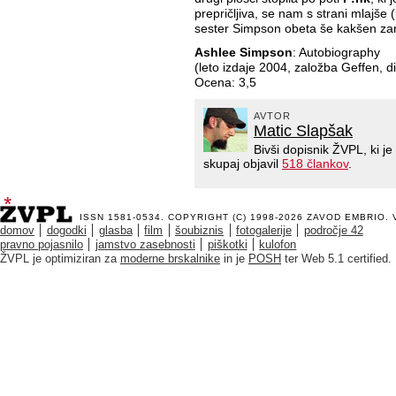
prepričljiva, se nam s strani mlajše 
sester Simpson obeta še kakšen zan
Ashlee Simpson
: Autobiography
(leto izdaje 2004, založba Geffen, di
Ocena: 3,5
AVTOR
Matic Slapšak
Bivši dopisnik ŽVPL, ki 
skupaj objavil
518 člankov
.
ISSN 1581-0534. COPYRIGHT (C) 1998-2026
ZAVOD EMBRIO
.
domov
dogodki
glasba
film
šoubiznis
fotogalerije
področje 42
pravno pojasnilo
jamstvo zasebnosti
piškotki
kulofon
ŽVPL je optimiziran za
moderne brskalnike
in je
POSH
ter Web 5.1 certified.