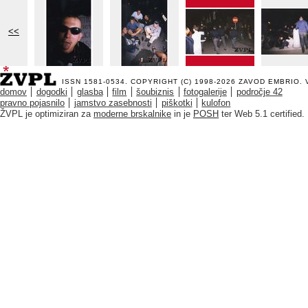
<<
ISSN 1581-0534. COPYRIGHT (C) 1998-2026
ZAVOD EMBRIO
.
domov
dogodki
glasba
film
šoubiznis
fotogalerije
področje 42
pravno pojasnilo
jamstvo zasebnosti
piškotki
kulofon
ŽVPL je optimiziran za
moderne brskalnike
in je
POSH
ter Web 5.1 certified.