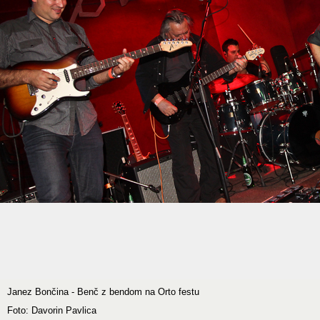
Janez Bončina - Benč z bendom na Orto festu
Foto: Davorin Pavlica