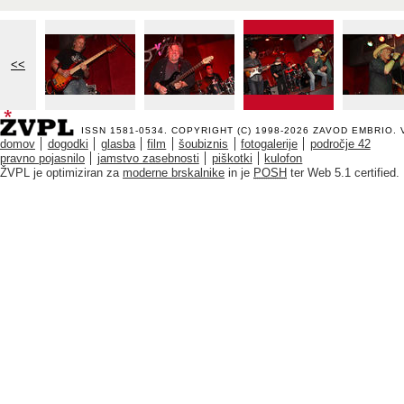
<<
ISSN 1581-0534. COPYRIGHT (C) 1998-2026
ZAVOD EMBRIO
.
domov
dogodki
glasba
film
šoubiznis
fotogalerije
področje 42
pravno pojasnilo
jamstvo zasebnosti
piškotki
kulofon
ŽVPL je optimiziran za
moderne brskalnike
in je
POSH
ter Web 5.1 certified.