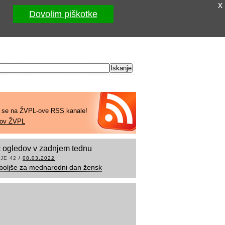
x
Dovolim piškotke
e se na ŽVPL-ove
RSS
kanale!
kov ŽVPL
 ogledov v zadnjem tednu
JE 42
/
08.03.2022
boljše za mednarodni dan žensk