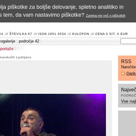
a piškotke za boljše delovanje, spletno analitiko in
te s tem, da vam nastavimo piškotke?
Zanima me več o piškotkih
 :// ŠTEVILKA 67 :// ISSN 1851 0534 ://
KULOFON
:// CENA 0 SIT, 0 EUR
togalerije
področje 42
eportaže
 navdušili Ljubljano
RSS
Naročit
član
Največ
PODROČ
Vse naj