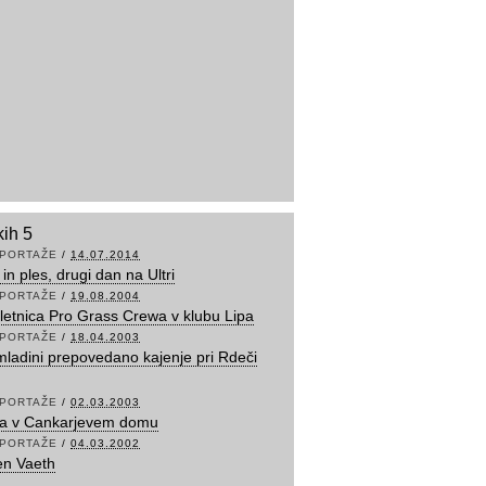
kih 5
PORTAŽE
/
14.07.2014
in ples, drugi dan na Ultri
PORTAŽE
/
19.08.2004
letnica Pro Grass Crewa v klubu Lipa
PORTAŽE
/
18.04.2003
mladini prepovedano kajenje pri Rdeči
PORTAŽE
/
02.03.2003
na v Cankarjevem domu
PORTAŽE
/
04.03.2002
en Vaeth