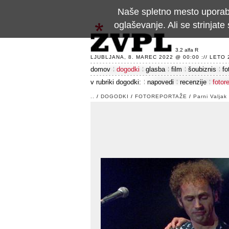
Naše spletno mesto uporablj
oglaševanje. Ali se strinja
3.2 alfa R
LJUBLJANA, 8. MAREC 2022 @ 00:00 :// LETO 24
domov
dogodki
glasba
film
šoubiznis
fo
v rubriki dogodki:
napovedi
recenzije
fotor
..
/
DOGODKI
/
FOTOREPORTAŽE
/
Parni Valjak