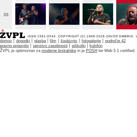
<<
ISSN 1581-0534. COPYRIGHT (C) 1998-2026
ZAVOD EMBRIO
.
domov
dogodki
glasba
film
šoubiznis
fotogalerije
področje 42
pravno pojasnilo
jamstvo zasebnosti
piškotki
kulofon
ŽVPL je optimiziran za
moderne brskalnike
in je
POSH
ter Web 5.1 certified.