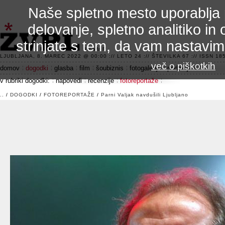
Naše spletno mesto uporablja 
delovanje, spletno analitiko in 
strinjate s tem, da vam nastavi
3.2 alfa R
LJUBLJANA, 8. MAREC 2022 @ 00:00 :// LETO 24 :// ŠTEVILKA 67 :// ISSN 185
več o piškotkih
domov
dogodki
glasba
film
šoubiznis
fotogalerije
področje 42
v rubriki dogodki:
napovedi
recenzije
fotoreportaže
..
/
DOGODKI
/
FOTOREPORTAŽE
/
Parni Valjak navdušili Ljubljano