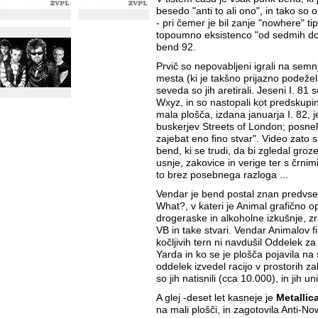
besedo "anti to ali ono", in tako so
- pri čemer je bil zanje "nowhere" tip
topoumno eksistenco "od sedmih do 
bend 92.
Prvič so nepovabljeni igrali na sem
mesta (ki je takšno prijazno podežels
seveda so jih aretirali. Jeseni I. 81
Wxyz, in so nastopali kot predskup
mala plošča, izdana januarja I. 82, je
buskerjev Streets of London; posneli 
zajebat eno fino stvar". Video zato s
bend, ki se trudi, da bi zgledal groz
usnje, zakovice in verige ter s črnimi
to brez posebnega razloga ...
Vendar je bend postal znan predvse
What?, v kateri je Animal grafično o
drogeraske in alkoholne izkušnje, zra
VB in take stvari. Vendar Animalov fi
kočljivih tern ni navdušil Oddelek z
Yarda in ko se je plošča pojavila na
oddelek izvedel racijo v prostorih zal
so jih natisnili (cca 10.000), in jih unič
A glej -deset let kasneje je
Metallic
na mali plošči, in zagotovila Anti-