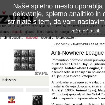
Naše spletno mesto uporablja 
delovanje, spletno analitiko in 
strinjate s tem, da vam nastavi
3.2 alfa R
LJUBLJANA, 8. MAREC 2022 @ 00:00 :// LETO 24 :// ŠTEVILKA 67 :// ISSN 185
več o piškotkih
domov
dogodki
glasba
film
šoubiznis
fotogalerije
področje 42
v rubriki dogodki:
napovedi
recenzije
fotoreportaže
..
/
DOGODKI
/
NAPOVEDI
/ 15.01.200
Anti-Nowhere League p
Pomembno opozorilo vsem punkerjem, 
punk začel z
Green Day
. V Ljublja
legende
Anti-Nowhere League
, ki
osemdesetih in zablujenim novincem 
17. januarja zvečer. Vstopnina:
Kolazzzzz
Anti-Nowhere League so v skladu s 
nastali iz čistega dolgcajta, in sice
Angliji (I. 1980).
Animal
(glas),
Mag
PJ
. (bobni) -prijatelji složni "težaki"
lahko neprestano igrane kitare "vzne
V tistem času je vsak punk bend, ki 