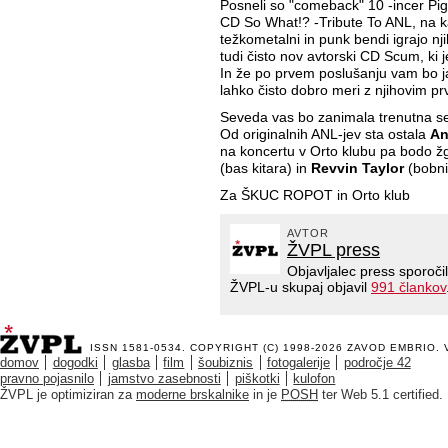
Posneli so "comeback" 10 -incer Pig
CD So What!? -Tribute To ANL, na 
težkometalni in punk bendi igrajo nji
tudi čisto nov avtorski CD Scum, ki j
In že po prvem poslušanju vam bo j
lahko čisto dobro meri z njihovim prv
Seveda vas bo zanimala trenutna s
Od originalnih ANL-jev sta ostala
An
na koncertu v Orto klubu pa bodo ž
(bas kitara) in
Revvin Taylor
(bobni
Za ŠKUC ROPOT in Orto klub
AVTOR
ŽVPL press
Objavljalec press sporoči
ŽVPL-u skupaj objavil
991 člankov
ISSN 1581-0534. COPYRIGHT (C) 1998-2026
ZAVOD EMBRIO
.
domov
dogodki
glasba
film
šoubiznis
fotogalerije
področje 42
pravno pojasnilo
jamstvo zasebnosti
piškotki
kulofon
ŽVPL je optimiziran za
moderne brskalnike
in je
POSH
ter Web 5.1 certified.