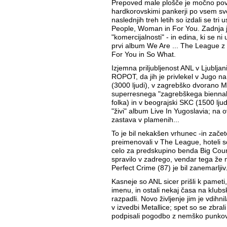
Prepoved male plošče je močno po
hardkorovskimi pankerji po vsem sve
naslednjih treh letih so izdali se tri
People, Woman in For You. Zadnja j
"komercijalnosti" - in edina, ki se ni u
prvi album We Are ... The League z
For You in So What.
Izjemna priljubljenost ANL v Ljubljani
ROPOT, da jih je privlekel v Jugo na 
(3000 ljudi), v zagrebško dvorano M
superresnega "zagrebškega bienn
folka) in v beograjski SKC (1500 ljud
"živi" album Live In Yugoslavia; na o
zastava v plamenih...
To je bil nekakšen vrhunec -in zače
preimenovali v The League, hoteli so 
celo za predskupino benda Big Countr
spravilo v zadrego, vendar tega že n
Perfect Crime (87) je bil zanemarljiv
Kasneje so ANL sicer prišli k pameti
imenu, in ostali nekaj časa na kIubsk
razpadli. Novo življenje jim je vdih
v izvedbi Metallice; spet so se zbrali
podpisali pogodbo z nemško punkov