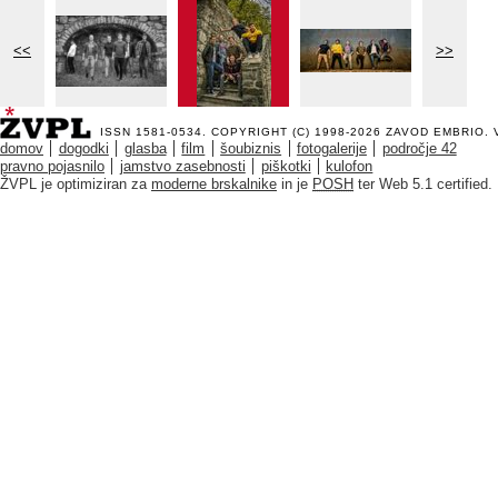
<<
>>
ISSN 1581-0534. COPYRIGHT (C) 1998-2026
ZAVOD EMBRIO
.
domov
dogodki
glasba
film
šoubiznis
fotogalerije
področje 42
pravno pojasnilo
jamstvo zasebnosti
piškotki
kulofon
ŽVPL je optimiziran za
moderne brskalnike
in je
POSH
ter Web 5.1 certified.