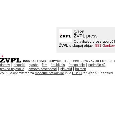
AVTOR
ŽVPL press
Objavljalec press sporoči
ŽVPL-u skupaj objavil
991 člankov
ISSN 1581-0534. COPYRIGHT (C) 1998-2026
ZAVOD EMBRIO
.
domov
dogodki
glasba
film
šoubiznis
fotogalerije
področje 42
pravno pojasnilo
jamstvo zasebnosti
piškotki
kulofon
ŽVPL je optimiziran za
moderne brskalnike
in je
POSH
ter Web 5.1 certified.