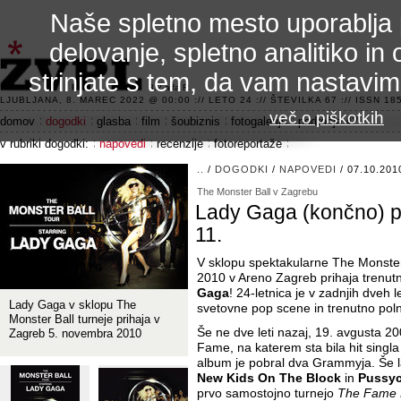
Naše spletno mesto uporablja 
delovanje, spletno analitiko in 
strinjate s tem, da vam nastavi
3.2 alfa R
LJUBLJANA, 8. MAREC 2022 @ 00:00 :// LETO 24 :// ŠTEVILKA 67 :// ISSN 185
več o piškotkih
domov
dogodki
glasba
film
šoubiznis
fotogalerije
področje 42
v rubriki dogodki:
napovedi
recenzije
fotoreportaže
..
/
DOGODKI
/
NAPOVEDI
/ 07.10.201
The Monster Ball v Zagrebu
Lady Gaga (končno) pr
11.
V sklopu spektakularne The Monster
2010 v Areno Zagreb prihaja trenut
Gaga
! 24-letnica je v zadnjih dveh 
Lady Gaga v sklopu The
svetovne pop scene in trenutno poln
Monster Ball turneje prihaja v
Še ne dve leti nazaj, 19. avgusta 20
Zagreb 5. novembra 2010
Fame, na katerem sta bila hit singl
album je pobral dva Grammyja. Še la
New Kids On The Block
in
Pussyc
prvo samostojno turnejo
The Fame B