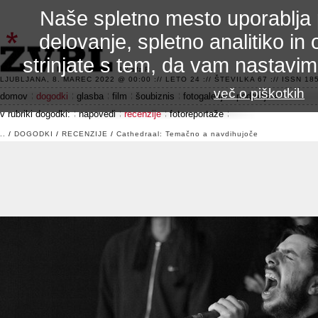
Naše spletno mesto uporablja 
delovanje, spletno analitiko in 
strinjate s tem, da vam nastavi
3.2 alfa R
LJUBLJANA, 8. MAREC 2022 @ 00:00 :// LETO 24 :// ŠTEVILKA 67 :// ISSN 185
več o piškotkih
domov
dogodki
glasba
film
šoubiznis
fotogalerije
področje 42
v rubriki dogodki:
napovedi
recenzije
fotoreportaže
..
/
DOGODKI
/
RECENZIJE
/
Cathedraal: Temačno a navdihujoče