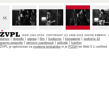
<<
ISSN 1581-0534. COPYRIGHT (C) 1998-2026
ZAVOD EMBRIO
.
domov
dogodki
glasba
film
šoubiznis
fotogalerije
področje 42
pravno pojasnilo
jamstvo zasebnosti
piškotki
kulofon
ŽVPL je optimiziran za
moderne brskalnike
in je
POSH
ter Web 5.1 certified.