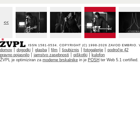
<<
ISSN 1581-0534. COPYRIGHT (C) 1998-2026
ZAVOD EMBRIO
.
domov
dogodki
glasba
film
šoubiznis
fotogalerije
področje 42
pravno pojasnilo
jamstvo zasebnosti
piškotki
kulofon
ŽVPL je optimiziran za
moderne brskalnike
in je
POSH
ter Web 5.1 certified.