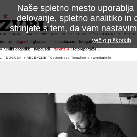
Naše spletno mesto uporablja 
delovanje, spletno analitiko in 
strinjate s tem, da vam nastavi
3.2 alfa R
LJUBLJANA, 8. MAREC 2022 @ 00:00 :// LETO 24 :// ŠTEVILKA 67 :// ISSN 185
več o piškotkih
domov
dogodki
glasba
film
šoubiznis
fotogalerije
področje 42
v rubriki dogodki:
napovedi
recenzije
fotoreportaže
..
/
DOGODKI
/
RECENZIJE
/
Cathedraal: Temačno a navdihujoče