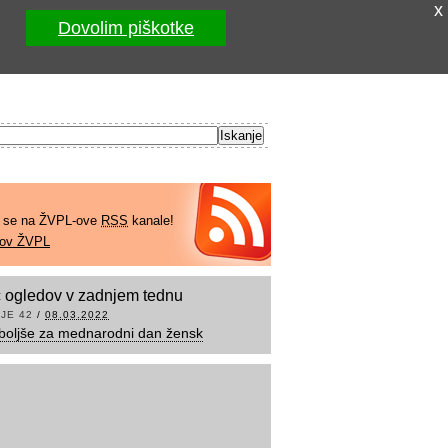
x
Dovolim piškotke
e se na ŽVPL-ove
RSS
kanale!
kov ŽVPL
 ogledov v zadnjem tednu
JE 42
/
08.03.2022
boljše za mednarodni dan žensk