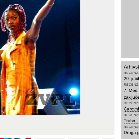
Arhivs
RECENZ
20. jub
RECENZ
7. Medn
zaključ
RECENZ
Čarovni
RECENZ
Truba ...
RECENZ
Druga g