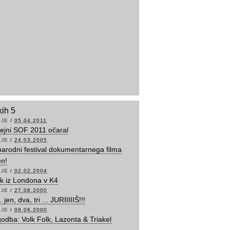
kih 5
IJE
/
05.04.2011
ilejni SOF 2011 očaral
IJE
/
24.03.2005
arodni festival dokumentarnega filma
en!
IJE
/
02.02.2004
k iz Londona v K4
IJE
/
27.06.2000
 jen, dva, tri ... JURIIIIIŠ!!!
IJE
/
08.06.2000
odba: Volk Folk, Lazonta & Triakel