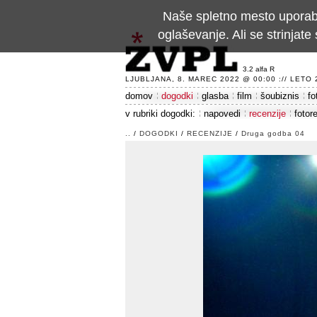
Naše spletno mesto uporablj
oglaševanje. Ali se strinja
3.2 alfa R
LJUBLJANA, 8. MAREC 2022 @ 00:00 :// LETO 24
domov
dogodki
glasba
film
šoubiznis
fo
v rubriki dogodki:
napovedi
recenzije
fotor
..
/
DOGODKI
/
RECENZIJE
/
Druga godba 04