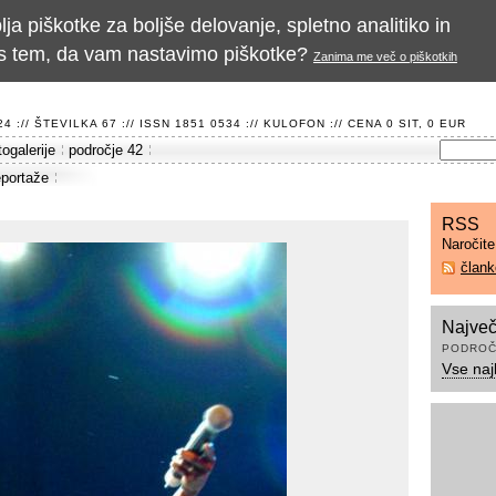
a piškotke za boljše delovanje, spletno analitiko in
te s tem, da vam nastavimo piškotke?
Zanima me več o piškotkih
 :// ŠTEVILKA 67 :// ISSN 1851 0534 ://
KULOFON
:// CENA 0 SIT, 0 EUR
togalerije
področje 42
eportaže
RSS
Naročit
član
Največ
PODROČ
Vse naj