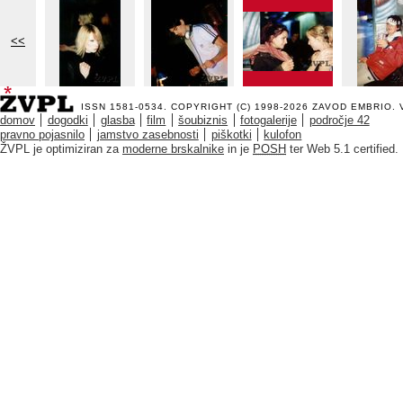
<<
ISSN 1581-0534. COPYRIGHT (C) 1998-2026
ZAVOD EMBRIO
.
domov
dogodki
glasba
film
šoubiznis
fotogalerije
področje 42
pravno pojasnilo
jamstvo zasebnosti
piškotki
kulofon
ŽVPL je optimiziran za
moderne brskalnike
in je
POSH
ter Web 5.1 certified.