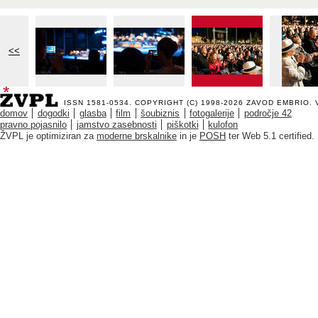
<<
ISSN 1581-0534. COPYRIGHT (C) 1998-2026
ZAVOD EMBRIO
.
domov
dogodki
glasba
film
šoubiznis
fotogalerije
področje 42
pravno pojasnilo
jamstvo zasebnosti
piškotki
kulofon
ŽVPL je optimiziran za
moderne brskalnike
in je
POSH
ter Web 5.1 certified.