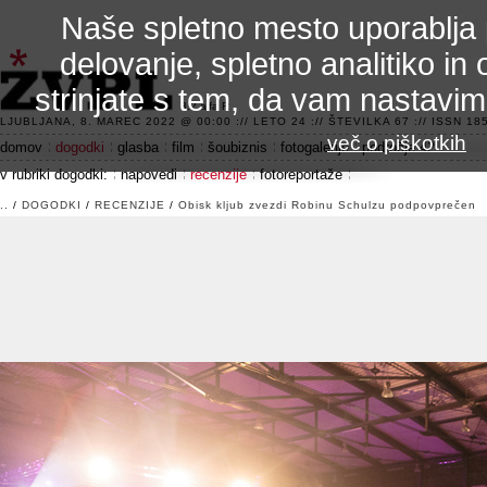
Naše spletno mesto uporablja 
delovanje, spletno analitiko in 
strinjate s tem, da vam nastavi
3.2 alfa R
LJUBLJANA, 8. MAREC 2022 @ 00:00 :// LETO 24 :// ŠTEVILKA 67 :// ISSN 185
več o piškotkih
domov
dogodki
glasba
film
šoubiznis
fotogalerije
področje 42
v rubriki dogodki:
napovedi
recenzije
fotoreportaže
..
/
DOGODKI
/
RECENZIJE
/
Obisk kljub zvezdi Robinu Schulzu podpovprečen