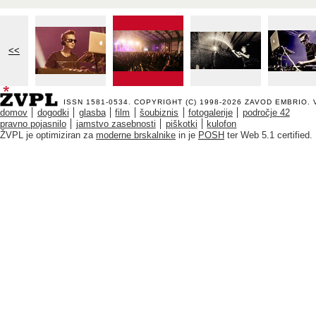
<<
ISSN 1581-0534. COPYRIGHT (C) 1998-2026
ZAVOD EMBRIO
.
domov
dogodki
glasba
film
šoubiznis
fotogalerije
področje 42
pravno pojasnilo
jamstvo zasebnosti
piškotki
kulofon
ŽVPL je optimiziran za
moderne brskalnike
in je
POSH
ter Web 5.1 certified.