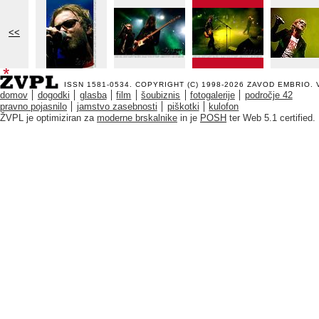
<<
ISSN 1581-0534. COPYRIGHT (C) 1998-2026
ZAVOD EMBRIO
.
domov
dogodki
glasba
film
šoubiznis
fotogalerije
področje 42
pravno pojasnilo
jamstvo zasebnosti
piškotki
kulofon
ŽVPL je optimiziran za
moderne brskalnike
in je
POSH
ter Web 5.1 certified.