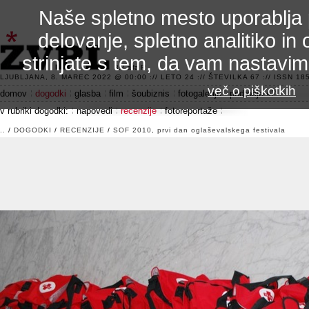
Naše spletno mesto uporablja 
delovanje, spletno analitiko in 
strinjate s tem, da vam nastavi
3.2 alfa R
LJUBLJANA, 8. MAREC 2022 @ 00:00 :// LETO 24 :// ŠTEVILKA 67 :// ISSN 185
več o piškotkih
domov
dogodki
glasba
film
šoubiznis
fotogalerije
področje 42
v rubriki dogodki:
napovedi
recenzije
fotoreportaže
..
/
DOGODKI
/
RECENZIJE
/
SOF 2010, prvi dan oglaševalskega festivala