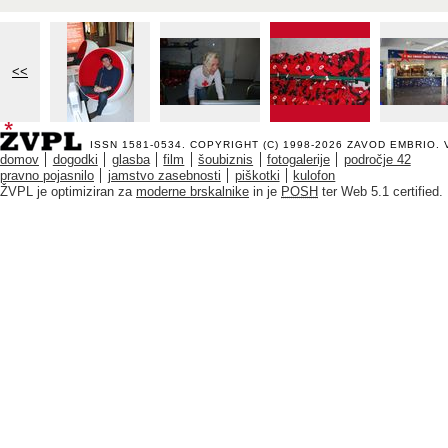
<<
ISSN 1581-0534. COPYRIGHT (C) 1998-2026
ZAVOD EMBRIO
.
domov
dogodki
glasba
film
šoubiznis
fotogalerije
področje 42
pravno pojasnilo
jamstvo zasebnosti
piškotki
kulofon
ŽVPL je optimiziran za
moderne brskalnike
in je
POSH
ter Web 5.1 certified.