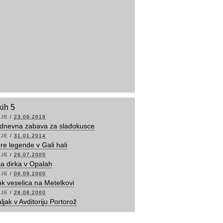
kih 5
IJE
/
23.09.2019
odnevna zabava za sladokusce
IJE
/
31.01.2014
re legende v Gali hali
IJE
/
26.07.2005
a dirka v Opalah
IJE
/
06.09.2000
k veselica na Metelkovi
IJE
/
28.08.2000
ljak v Avditoriju Portorož