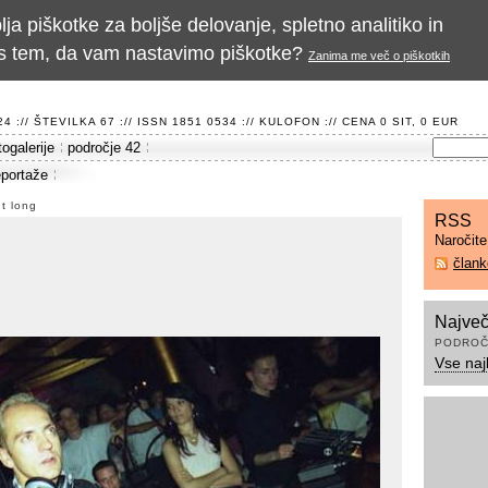
a piškotke za boljše delovanje, spletno analitiko in
te s tem, da vam nastavimo piškotke?
Zanima me več o piškotkih
 :// ŠTEVILKA 67 :// ISSN 1851 0534 ://
KULOFON
:// CENA 0 SIT, 0 EUR
togalerije
področje 42
eportaže
ht long
RSS
Naročit
član
Največ
PODROČ
Vse naj