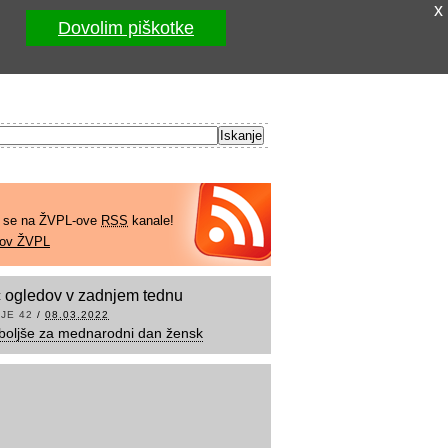
x
Dovolim piškotke
e se na ŽVPL-ove
RSS
kanale!
kov ŽVPL
 ogledov v zadnjem tednu
JE 42
/
08.03.2022
boljše za mednarodni dan žensk