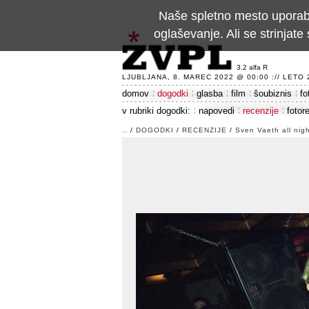
Naše spletno mesto uporablj
oglaševanje. Ali se strinja
3.2 alfa R
LJUBLJANA, 8. MAREC 2022 @ 00:00 :// LETO 24
domov
dogodki
glasba
film
šoubiznis
fo
v rubriki dogodki:
napovedi
recenzije
fotor
..
/
DOGODKI
/
RECENZIJE
/
Sven Vaeth all nig