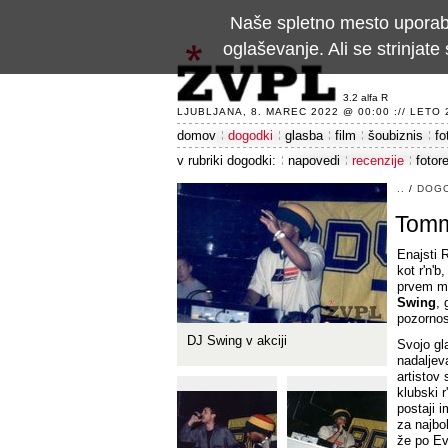
Naše spletno mesto uporablj
oglaševanje. Ali se strinja
3.2 alfa R
LJUBLJANA, 8. MAREC 2022 @ 00:00 :// LETO 24
domov
dogodki
glasba
film
šoubiznis
fo
v rubriki dogodki:
napovedi
recenzije
fotor
..
/
DOG
Tomm
Enajsti 
kot r'n'
prvem me
Swing
, 
pozornost
DJ Swing v akciji
Svojo gl
nadaljev
artistov
klubski 
postaji 
za najbo
že po Evr