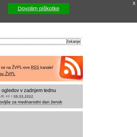
x
Dovolim piškotke
e se na ŽVPL-ove
RSS
kanale!
kov ŽVPL
 ogledov v zadnjem tednu
JE 42
/
08.03.2022
boljše za mednarodni dan žensk