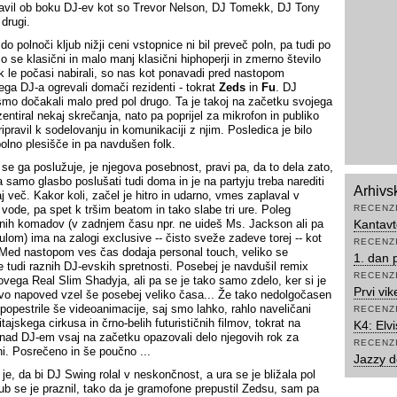
javil ob boku DJ-ev kot so Trevor Nelson, DJ Tomekk, DJ Tony
drugi.
do polnoči kljub nižji ceni vstopnice ni bil preveč poln, pa tudi po
o se klasični in malo manj klasični hiphoperji in zmerno število
k le počasi nabirali, so nas kot ponavadi pred nastopom
ega DJ-a ogrevali domači rezidenti - tokrat
Zeds
in
Fu
. DJ
mo dočakali malo pred pol drugo. Ta je takoj na začetku svojega
entiral nekaj skrečanja, nato pa poprijel za mikrofon in publiko
ripravil k sodelovanju in komunikaciji z njim. Posledica je bilo
polno plesišče in pa navdušen folk.
i se ga poslužuje, je njegova posebnost, pravi pa, da to dela zato,
a samo glasbo poslušati tudi doma in je na partyju treba narediti
Arhivs
j več. Kakor koli, začel je hitro in udarno, vmes zaplaval v
 vode, pa spet k tršim beatom in tako slabe tri ure. Poleg
RECENZ
nih komadov (v zadnjem času npr. ne uideš Ms. Jackson ali pa
Kantavt
ulom) ima na zalogi exclusive -- čisto sveže zadeve torej -- kot
RECENZ
 Med nastopom ves čas dodaja personal touch, veliko se
1. dan 
e tudi raznih DJ-evskih spretnosti. Posebej je navdušil remix
RECENZ
ega Real Slim Shadyja, ali pa se je tako samo zdelo, ker si je
Prvi vi
vo napoved vzel še posebej veliko časa... Že tako nedolgočasen
 popestrile še videoanimacije, saj smo lahko, rahlo naveličani
RECENZ
itajskega cirkusa in črno-belih futurističnih filmov, tokrat na
K4: Elv
nad DJ-em vsaj na začetku opazovali delo njegovih rok za
RECENZ
i. Posrečeno in še poučno ...
Jazzy 
je, da bi DJ Swing rolal v neskončnost, a ura se je bližala pol
klub se je praznil, tako da je gramofone prepustil Zedsu, sam pa