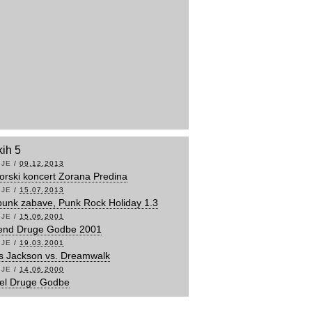
kih 5
IJE
/
09.12.2013
orski koncert Zorana Predina
IJE
/
15.07.2013
punk zabave, Punk Rock Holiday 1.3
IJE
/
15.06.2001
kend Druge Godbe 2001
IJE
/
19.03.2001
is Jackson vs. Dreamwalk
IJE
/
14.06.2000
del Druge Godbe