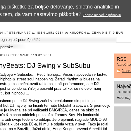
a piškotke za boljše delovanje, spletno analitiko in
te s tem, da vam nastavimo piškotke?
Zanima me več o piškotkih
 :// ŠTEVILKA 67 :// ISSN 1851 0534 ://
KULOFON
:// CENA 0 SIT, 0 EUR
togalerije
področje 42
eportaže
ODKI
/
RECENZIJE
/ 13.02.2001
RSS
yBeats: DJ Swing v SubSubu
Naročit
član
Radyoyo v Subsubu... Petič hiphop... Večer, napovedan v bistvu
b, hiphop & street soul happening. Zaradi rhythm & bluesa na
stu je bilo pričakovati rahlo bolj soft performance, a je
DJ
Največ
gost iz Londona, r'n'b-ju posvetil prav toliko, če ne celo manj
PODROČ
i, kot hiphopu ...
Vse naj
asbeno pot je DJ Swing začel v breakdance skupini in jo
al kot DJ najprej na hišnih ter nato klubskih zabavah. S promocijo
 se je ukvarjal že pri velikanki BMG/RCA, danes pa skrbi za
r'n'b & hiphop oddelek pri založbi Tommy Boy. Na londonski
ima tudi svojo tedensko oddajo. Je prejemnik nagrade MOBO 98'
ljšega klubskega DJ-a, ki mu je odprla vrata v svet. Tako je rolal
opi, pa v Braziliji, Južni afriki, Hong Kongu, severni Ameriki itd.