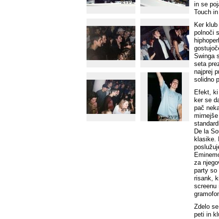
in se po
Touch in 
Ker klub 
polnoči s
hiphoper
gostujoč
Swinga s
seta prez
najprej p
solidno 
Efekt, k
ker se d
pač neka
mirnejše
standard
De la So
klasike.
poslužuj
Eminemov
za njego
party so
risank, k
screenu 
gramofon
Zdelo se 
peti in 