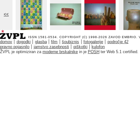
<<
ISSN 1581-0534. COPYRIGHT (C) 1998-2026
ZAVOD EMBRIO
.
domov
dogodki
glasba
film
šoubiznis
fotogalerije
področje 42
pravno pojasnilo
jamstvo zasebnosti
piškotki
kulofon
ŽVPL je optimiziran za
moderne brskalnike
in je
POSH
ter Web 5.1 certified.