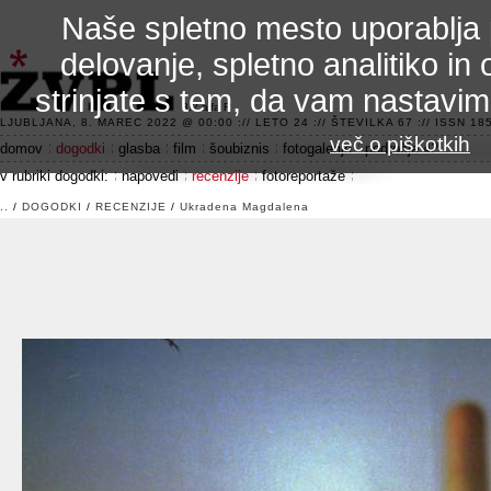
Naše spletno mesto uporablja 
delovanje, spletno analitiko in 
strinjate s tem, da vam nastavi
3.2 alfa R
LJUBLJANA, 8. MAREC 2022 @ 00:00 :// LETO 24 :// ŠTEVILKA 67 :// ISSN 185
več o piškotkih
domov
dogodki
glasba
film
šoubiznis
fotogalerije
področje 42
v rubriki dogodki:
napovedi
recenzije
fotoreportaže
..
/
DOGODKI
/
RECENZIJE
/
Ukradena Magdalena