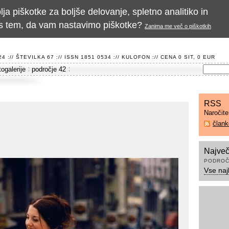
a piškotke za boljše delovanje, spletno analitiko in
te s tem, da vam nastavimo piškotke?
Zanima me več o piškotkih
 :// ŠTEVILKA 67 :// ISSN 1851 0534 ://
KULOFON
:// CENA 0 SIT, 0 EUR
togalerije
področje 42
RSS
Naročit
član
Največ
PODROČ
Vse naj