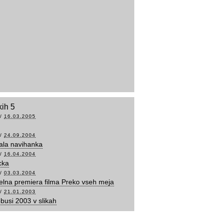
kih 5
/
16.03.2005
/
24.09.2004
ala navihanka
/
16.04.2004
cka
/
03.03.2004
lna premiera filma Preko vseh meja
/
21.01.2003
obusi 2003 v slikah