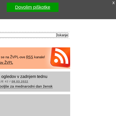
x
Dovolim piškotke
e se na ŽVPL-ove
RSS
kanale!
kov ŽVPL
 ogledov v zadnjem tednu
JE 42
/
08.03.2022
boljše za mednarodni dan žensk