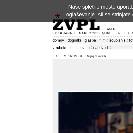
Naše spletno mesto uporablj
oglaševanje. Ali se strinja
3.2 alfa R
LJUBLJANA, 8. MAREC 2022 @ 00:00 :// LETO 24
domov
dogodki
glasba
film
šoubiznis
fo
v rubriki film:
novice
napovedi
..
/
FILM
/
NOVICE
/
Sijaj v očeh